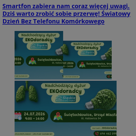
Smartfon zabiera nam coraz więcej uwagi.
Dziś warto zrobić sobie przerwę! Światowy
Dzień Bez Telefonu Komórkowego