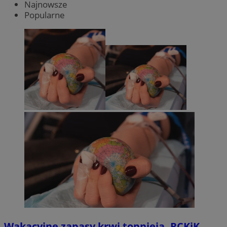
Najnowsze
Popularne
Wakacyjne zapasy krwi topnieją. RCKiK