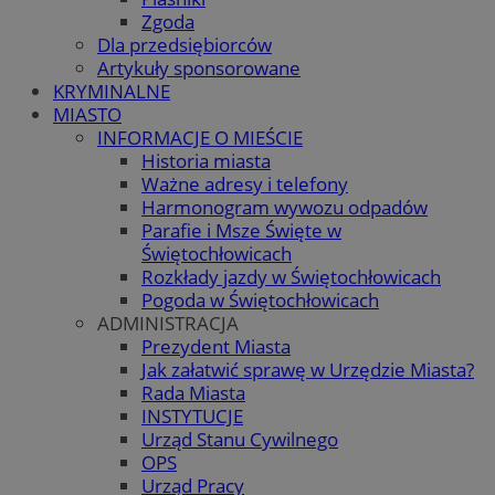
Zgoda
Dla przedsiębiorców
Artykuły sponsorowane
KRYMINALNE
MIASTO
INFORMACJE O MIEŚCIE
Historia miasta
Ważne adresy i telefony
Harmonogram wywozu odpadów
Parafie i Msze Święte w
Świętochłowicach
Rozkłady jazdy w Świętochłowicach
Pogoda w Świętochłowicach
ADMINISTRACJA
Prezydent Miasta
Jak załatwić sprawę w Urzędzie Miasta?
Rada Miasta
INSTYTUCJE
Urząd Stanu Cywilnego
OPS
Urząd Pracy