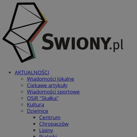
AKTUALNOŚCI
Wiadomości lokalne
Ciekawe artykuły
Wiadomości sportowe
OSiR "Skałka"
Kultura
Dzielnice
Centrum
Chropaczów
Lipiny
Piaśniki