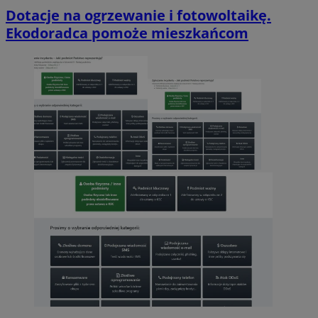
Dotacje na ogrzewanie i fotowoltaikę.
Ekodoradca pomoże mieszkańcom