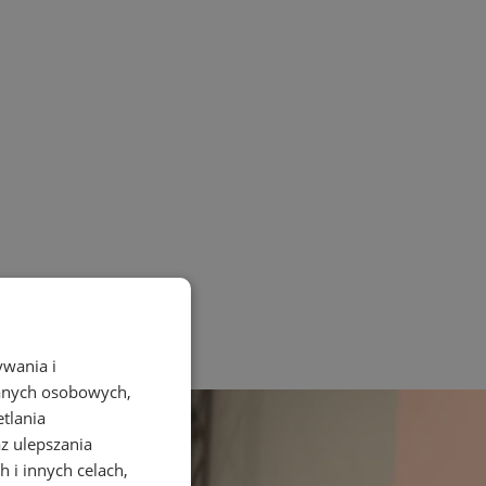
ywania i
danych osobowych,
etlania
az ulepszania
 i innych celach,