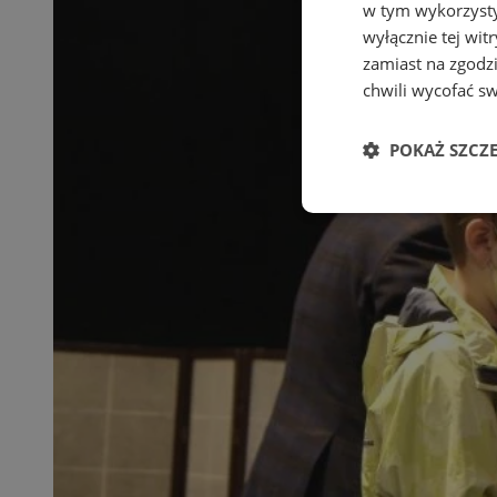
w tym wykorzysty
wyłącznie tej wi
zamiast na zgodz
chwili wycofać s
POKAŻ SZCZ
Niezbędn
Niezbędne pliki cook
zarządzanie kontem. 
Nazwa