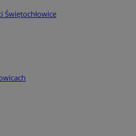
i Świętochłowice
łowicach