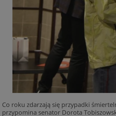
QeSessID
MvSessID
SessID
euds
li_gc
VISITOR_PRIVACY_
INGRESSCOOKIE
Co roku zdarzają się przypadki śmiertel
przypomina senator Dorota Tobiszowska
suid