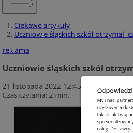
Ciekawe artykuły
Uczniowie śląskich szkół otrzymali 
reklama
Uczniowie śląskich szkół otrzym
21 listopada 2022 12:45
Odpowiedzia
Czas czytania: 2 min.
My i nasi partne
uzyskiwania dost
takich jak Twój a
spersonalizowanyc
usług.
Dostawcy s