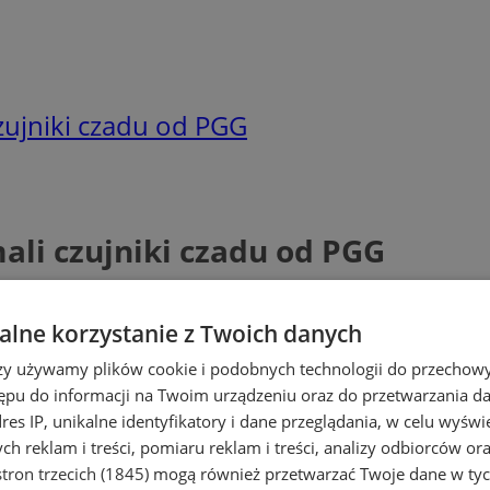
czujniki czadu od PGG
ali czujniki czadu od PGG
lne korzystanie z Twoich danych
rzy używamy plików cookie i podobnych technologii do przechow
ępu do informacji na Twoim urządzeniu oraz do przetwarzania 
dres IP, unikalne identyfikatory i dane przeglądania, w celu wyświ
h reklam i treści, pomiaru reklam i treści, analizy odbiorców or
tron trzecich (1845)
mogą również przetwarzać Twoje dane w tych