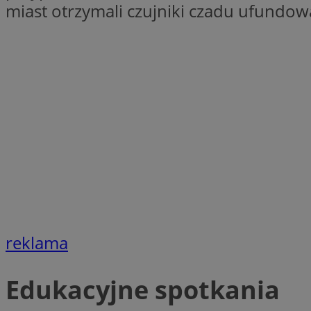
miast otrzymali czujniki czadu ufundow
__cf_bm
CookieScriptConse
Pro
Nazwa
Nazwa
Do
Nazwa
C
google_push
.bi
sa-user-id-v2
reklama
__eoi
Edukacyjne spotkania