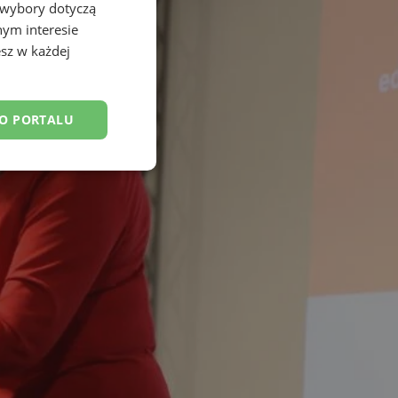
 wybory dotyczą
nym interesie
sz w każdej
DO PORTALU
nkcjonalność
owanie użytkownika i
j.