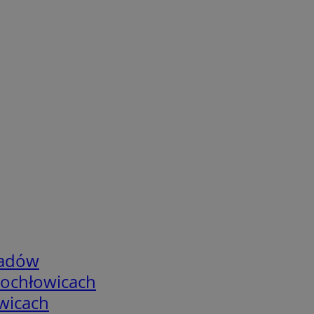
adów
tochłowicach
wicach