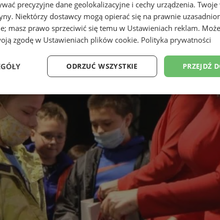
wać precyzyjne dane geolokalizacyjne i cechy urządzenia. Twoje
tryny. Niektórzy dostawcy mogą opierać się na prawnie uzasadnio
ie; masz prawo sprzeciwić się temu w
Ustawieniach reklam
. Może
woją zgodę w
Ustawieniach plików cookie
.
Polityka prywatności
EGÓŁY
ODRZUĆ WSZYSTKIE
PRZEJDŹ 
e
Wydajność
Targetowanie
Fu
Niezbędne
Wydajność
Targetowanie
Funkcjonalność
ie umożliwiają korzystanie z podstawowych funkcji strony internetowej, takich jak log
Bez niezbędnych plików cookie nie można prawidłowo korzystać ze strony internetowe
Okres
Provider
/
Domena
Opis
przechowywania