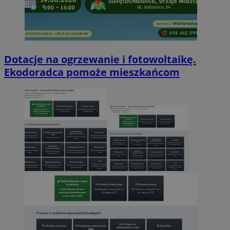
Dotacje na ogrzewanie i fotowoltaikę.
Ekodoradca pomoże mieszkańcom