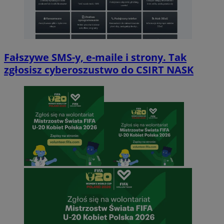
Fałszywe SMS-y, e-maile i strony. Tak
zgłosisz cyberoszustwo do CSIRT NASK