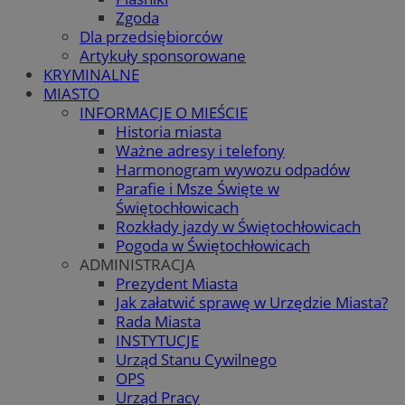
Zgoda
Dla przedsiębiorców
Artykuły sponsorowane
KRYMINALNE
MIASTO
INFORMACJE O MIEŚCIE
Historia miasta
Ważne adresy i telefony
Harmonogram wywozu odpadów
Parafie i Msze Święte w
Świętochłowicach
Rozkłady jazdy w Świętochłowicach
Pogoda w Świętochłowicach
ADMINISTRACJA
Prezydent Miasta
Jak załatwić sprawę w Urzędzie Miasta?
Rada Miasta
INSTYTUCJE
Urząd Stanu Cywilnego
OPS
Urząd Pracy