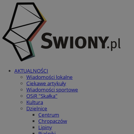
AKTUALNOŚCI
Wiadomości lokalne
Ciekawe artykuły
Wiadomości sportowe
OSiR "Skałka"
Kultura
Dzielnice
Centrum
Chropaczów
Lipiny
Piaśniki