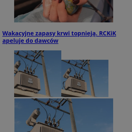
Wakacyjne zapasy krwi topnieją. RCKiK
apeluje do dawców