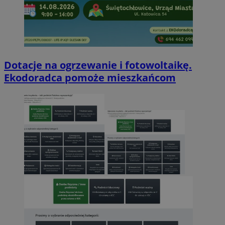
Dotacje na ogrzewanie i fotowoltaikę.
Ekodoradca pomoże mieszkańcom