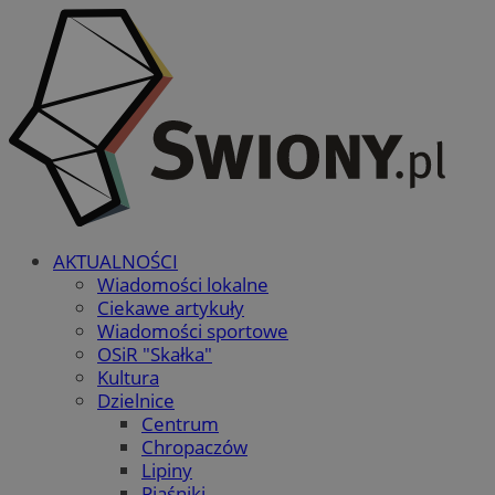
AKTUALNOŚCI
Wiadomości lokalne
Ciekawe artykuły
Wiadomości sportowe
OSiR "Skałka"
Kultura
Dzielnice
Centrum
Chropaczów
Lipiny
Piaśniki