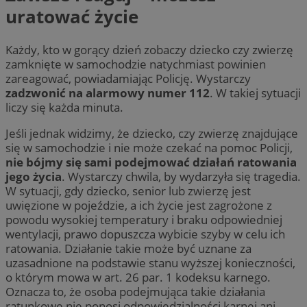
uratować życie
Każdy, kto w gorący dzień zobaczy dziecko czy zwierzę
zamknięte w samochodzie natychmiast powinien
zareagować, powiadamiając Policję. Wystarczy
zadzwonić na alarmowy numer 112
. W takiej sytuacji
liczy się każda minuta.
Jeśli jednak widzimy, że dziecko, czy zwierzę znajdujące
się w samochodzie i nie może czekać na pomoc Policji,
nie bójmy się sami podejmować działań ratowania
jego życia
. Wystarczy chwila, by wydarzyła się tragedia.
W sytuacji, gdy dziecko, senior lub zwierzę jest
uwięzione w pojeździe, a ich życie jest zagrożone z
powodu wysokiej temperatury i braku odpowiedniej
wentylacji, prawo dopuszcza wybicie szyby w celu ich
ratowania. Działanie takie może być uznane za
uzasadnione na podstawie stanu wyższej konieczności,
o którym mowa w art. 26 par. 1 kodeksu karnego.
Oznacza to, że osoba podejmująca takie działania
ratunkowe nie ponosi odpowiedzialności karnej ani