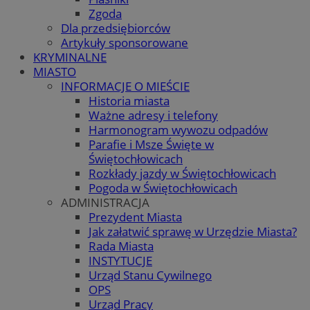
Zgoda
Dla przedsiębiorców
Artykuły sponsorowane
KRYMINALNE
MIASTO
INFORMACJE O MIEŚCIE
Historia miasta
Ważne adresy i telefony
Harmonogram wywozu odpadów
Parafie i Msze Święte w
Świętochłowicach
Rozkłady jazdy w Świętochłowicach
Pogoda w Świętochłowicach
ADMINISTRACJA
Prezydent Miasta
Jak załatwić sprawę w Urzędzie Miasta?
Rada Miasta
INSTYTUCJE
Urząd Stanu Cywilnego
OPS
Urząd Pracy