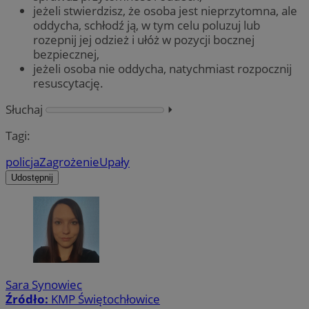
jeżeli stwierdzisz, że osoba jest nieprzytomna, ale
oddycha, schłodź ją, w tym celu poluzuj lub
rozepnij jej odzież i ułóż w pozycji bocznej
bezpiecznej,
jeżeli osoba nie oddycha, natychmiast rozpocznij
resuscytację.
Słuchaj
⏵︎
Tagi:
policja
Zagrożenie
Upały
Udostępnij
Sara Synowiec
Źródło:
KMP Świętochłowice