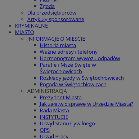
Zgoda
Dla przedsiębiorców
Artykuły sponsorowane
KRYMINALNE
MIASTO
INFORMACJE O MIEŚCIE
Historia miasta
Ważne adresy i telefony
Harmonogram wywozu odpadów
Parafie i Msze Święte w
Świętochłowicach
Rozkłady jazdy w Świętochłowicach
Pogoda w Świętochłowicach
ADMINISTRACJA
Prezydent Miasta
Jak załatwić sprawę w Urzędzie Miasta?
Rada Miasta
INSTYTUCJE
Urząd Stanu Cywilnego
OPS
Urząd Pracy