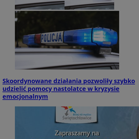
Skoordynowane działania pozwoliły szybko
udzielić pomocy nastolatce w kryzysie
emocjonalnym