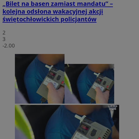
„Bilet na basen zamiast mandatu” –
kolejna odsłona wakacyjnej akcji
świętochłowickich policjantów
2
3
-2.00