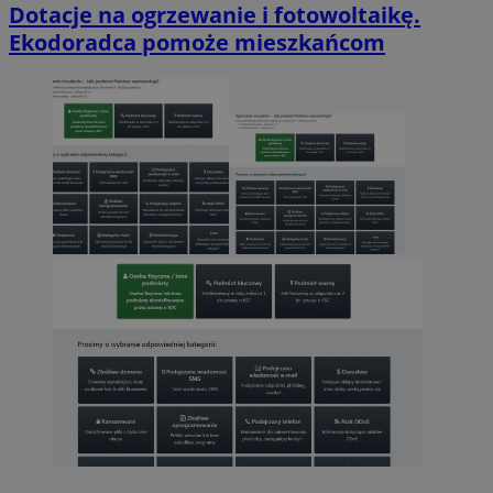
Dotacje na ogrzewanie i fotowoltaikę.
Ekodoradca pomoże mieszkańcom