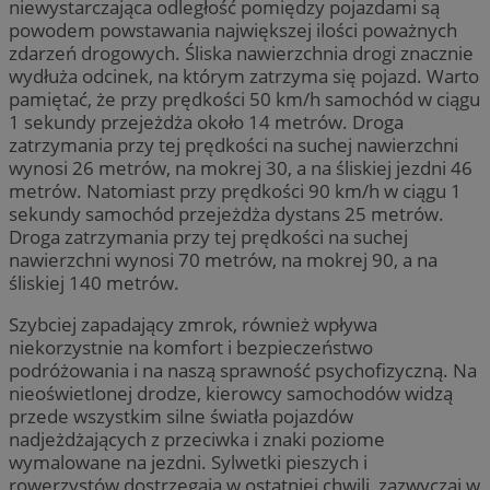
niewystarczająca odległość pomiędzy pojazdami są
powodem powstawania największej ilości poważnych
zdarzeń drogowych. Śliska nawierzchnia drogi znacznie
wydłuża odcinek, na którym zatrzyma się pojazd. Warto
pamiętać, że przy prędkości 50 km/h samochód w ciągu
1 sekundy przejeżdża około 14 metrów. Droga
zatrzymania przy tej prędkości na suchej nawierzchni
wynosi 26 metrów, na mokrej 30, a na śliskiej jezdni 46
metrów. Natomiast przy prędkości 90 km/h w ciągu 1
sekundy samochód przejeżdża dystans 25 metrów.
Droga zatrzymania przy tej prędkości na suchej
nawierzchni wynosi 70 metrów, na mokrej 90, a na
śliskiej 140 metrów.
Szybciej zapadający zmrok, również wpływa
niekorzystnie na komfort i bezpieczeństwo
podróżowania i na naszą sprawność psychofizyczną. Na
nieoświetlonej drodze, kierowcy samochodów widzą
przede wszystkim silne światła pojazdów
nadjeżdżających z przeciwka i znaki poziome
wymalowane na jezdni. Sylwetki pieszych i
rowerzystów dostrzegają w ostatniej chwili, zazwyczaj w