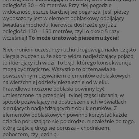
odległości 30 – 40 metrów. Przy złej pogodzie
widoczność jeszcze bardziej się pogarsza. Jeśli pieszy
wyposażony jest w element odblaskowy odbijający
światła samochodu, kierowca dostrzeże go już z
odległości 130 – 150 metrów, czyli o około 5 razy
wcześniej!
To może uratować pieszemu życie!
Niechronieni uczestnicy ruchu drogowego nader często
ulegają złudzeniu, że skoro widzą nadjeżdżający pojazd,
to i kierujący ich widzi. To błąd, którego konsekwencje
mogą być tragiczne. Wszystko to przemawia za
powszechnym używaniem elementów odblaskowych
na wierzchniej odzieży niezależnie od wieku.
Prawidłowo noszone odblaski powinny być
umieszczone na przedniej i tylnej części ubrania, w
sposób pozwalający na dostrzeżenie ich w światłach
kierujących nadjeżdżających z obu kierunków. Z
elementów odblaskowych powinno korzystać każde
dziecko poruszające się po drodze, niezależnie od tego,
którą częścią drogi się porusza – chodnikiem,
poboczem, czy jezdnią.