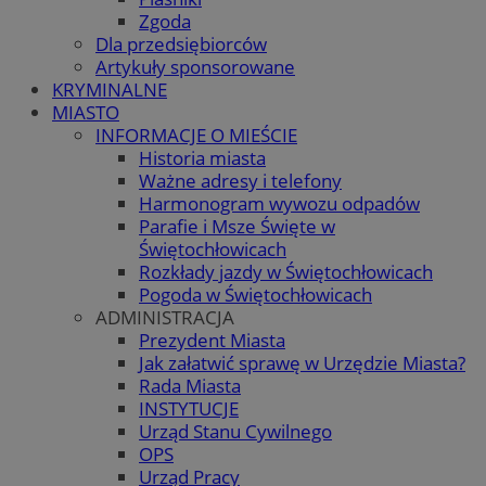
Zgoda
Dla przedsiębiorców
Artykuły sponsorowane
KRYMINALNE
MIASTO
INFORMACJE O MIEŚCIE
Historia miasta
Ważne adresy i telefony
Harmonogram wywozu odpadów
Parafie i Msze Święte w
Świętochłowicach
Rozkłady jazdy w Świętochłowicach
Pogoda w Świętochłowicach
ADMINISTRACJA
Prezydent Miasta
Jak załatwić sprawę w Urzędzie Miasta?
Rada Miasta
INSTYTUCJE
Urząd Stanu Cywilnego
OPS
Urząd Pracy