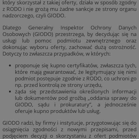
który skorzystał z takiej oferty, działa w sposób zgodny
z RODO i nie grożą mu żadne sankcje ze strony organu
nadzorczego, czyli GIODO.
Dlatego Generalny Inspektor Ochrony Danych
Osobowych (GIODO) przestrzega, by decydując się na
usługi lub pomoc podmiotu zewnętrznego oraz
dokonując wyboru oferty, zachować dużą ostrożność.
Dotyczy to zwłaszcza przypadków, w których:
proponuje się kupno certyfikatów, zwłaszcza tych,
które mają gwarantować, że legitymujący się nimi
podmiot postępuje zgodnie z RODO, co uchroni go
np. przed kontrolą ze strony urzędu,
żąda się przedstawienia określonych informacji
lub dokumentów pod groźbą „oddania sprawy do
GIODO, sądu i prokuratury”, a jednocześnie
oferuje kupno produktów lub usług.
GIODO radzi, by firmy i instytucje, przygotowując się do
osiągnięcia zgodności z nowymi przepisami, przed
podjęciem decyzji o skorzystaniu z ofert podmiotów