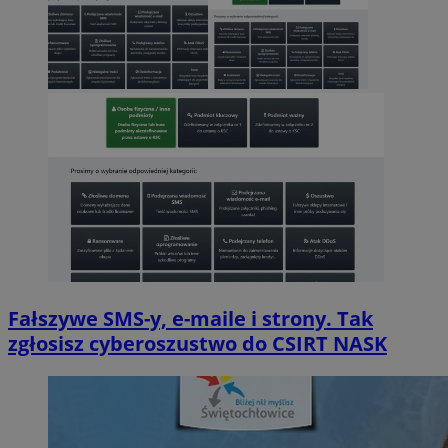
Fałszywe SMS-y, e-maile i strony. Tak
zgłosisz cyberoszustwo do CSIRT NASK