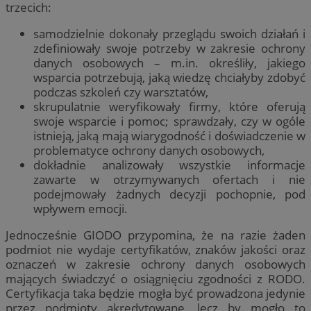
trzecich:
samodzielnie dokonały przeglądu swoich działań i
zdefiniowały swoje potrzeby w zakresie ochrony
danych osobowych – m.in. określiły, jakiego
wsparcia potrzebują, jaką wiedzę chciałyby zdobyć
podczas szkoleń czy warsztatów,
skrupulatnie weryfikowały firmy, które oferują
swoje wsparcie i pomoc; sprawdzały, czy w ogóle
istnieją, jaką mają wiarygodność i doświadczenie w
problematyce ochrony danych osobowych,
dokładnie analizowały wszystkie informacje
zawarte w otrzymywanych ofertach i nie
podejmowały żadnych decyzji pochopnie, pod
wpływem emocji.
Jednocześnie GIODO przypomina, że na razie żaden
podmiot nie wydaje certyfikatów, znaków jakości oraz
oznaczeń w zakresie ochrony danych osobowych
mających świadczyć o osiągnięciu zgodności z RODO.
Certyfikacja taka będzie mogła być prowadzona jedynie
przez podmioty akredytowane, lecz by mogło to