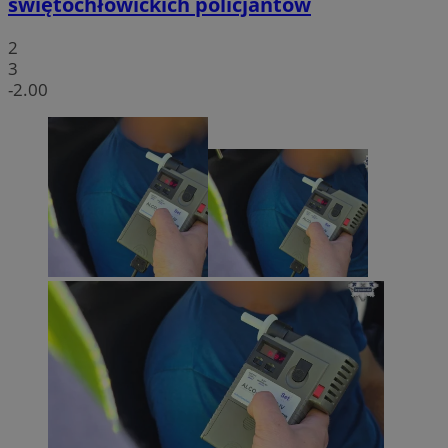
świętochłowickich policjantów
2
3
-2.00