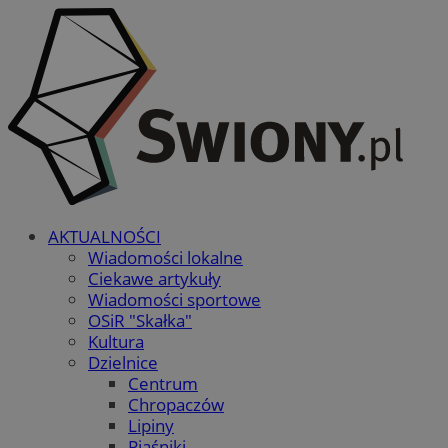
AKTUALNOŚCI
Wiadomości lokalne
Ciekawe artykuły
Wiadomości sportowe
OSiR "Skałka"
Kultura
Dzielnice
Centrum
Chropaczów
Lipiny
Piaśniki