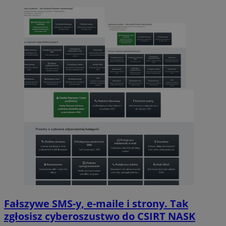
Fałszywe SMS-y, e-maile i strony. Tak
zgłosisz cyberoszustwo do CSIRT NASK