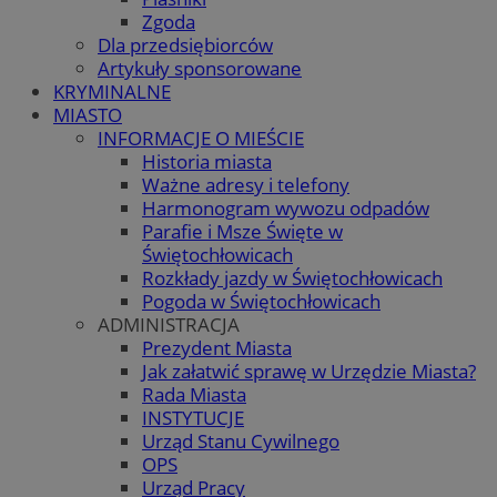
Zgoda
Dla przedsiębiorców
Artykuły sponsorowane
KRYMINALNE
MIASTO
INFORMACJE O MIEŚCIE
Historia miasta
Ważne adresy i telefony
Harmonogram wywozu odpadów
Parafie i Msze Święte w
Świętochłowicach
Rozkłady jazdy w Świętochłowicach
Pogoda w Świętochłowicach
ADMINISTRACJA
Prezydent Miasta
Jak załatwić sprawę w Urzędzie Miasta?
Rada Miasta
INSTYTUCJE
Urząd Stanu Cywilnego
OPS
Urząd Pracy