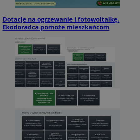
Dotacje na ogrzewanie i fotowoltaikę.
Ekodoradca pomoże mieszkańcom