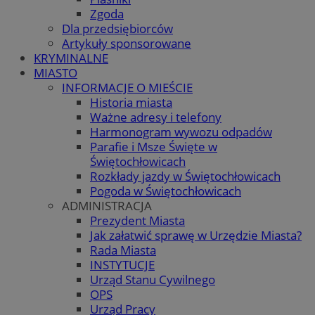
Zgoda
Dla przedsiębiorców
Artykuły sponsorowane
KRYMINALNE
MIASTO
INFORMACJE O MIEŚCIE
Historia miasta
Ważne adresy i telefony
Harmonogram wywozu odpadów
Parafie i Msze Święte w
Świętochłowicach
Rozkłady jazdy w Świętochłowicach
Pogoda w Świętochłowicach
ADMINISTRACJA
Prezydent Miasta
Jak załatwić sprawę w Urzędzie Miasta?
Rada Miasta
INSTYTUCJE
Urząd Stanu Cywilnego
OPS
Urząd Pracy