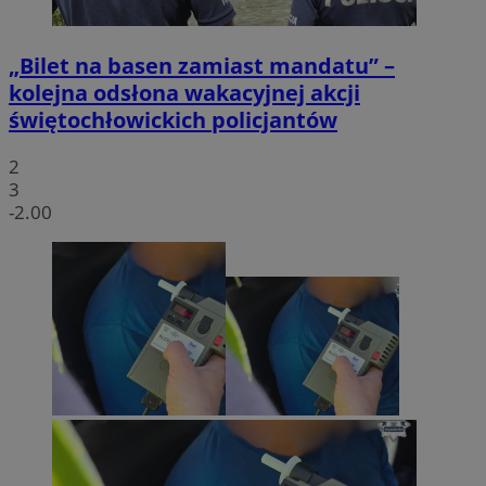
„Bilet na basen zamiast mandatu” –
kolejna odsłona wakacyjnej akcji
świętochłowickich policjantów
2
3
-2.00