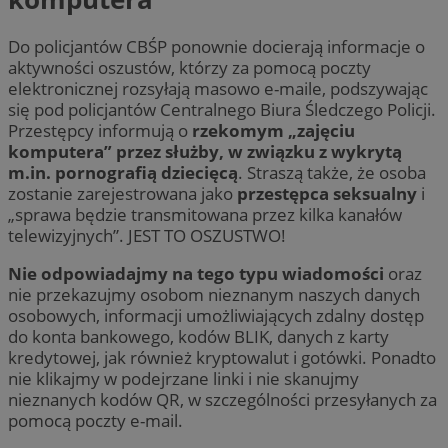
Do policjantów CBŚP ponownie docierają informacje o
aktywności oszustów, którzy za pomocą poczty
elektronicznej rozsyłają masowo e-maile, podszywając
się pod policjantów Centralnego Biura Śledczego Policji.
Przestępcy informują o
rzekomym „zajęciu
komputera” przez służby, w związku z wykrytą
m.in. pornografią dziecięcą
. Straszą także, że osoba
zostanie zarejestrowana jako
przestępca seksualny
i
„sprawa będzie transmitowana przez kilka kanałów
telewizyjnych”. JEST TO OSZUSTWO!
Nie odpowiadajmy na tego typu wiadomości
oraz
nie przekazujmy osobom nieznanym naszych danych
osobowych, informacji umożliwiających zdalny dostęp
do konta bankowego, kodów BLIK, danych z karty
kredytowej, jak również kryptowalut i gotówki. Ponadto
nie klikajmy w podejrzane linki i nie skanujmy
nieznanych kodów QR, w szczególności przesyłanych za
pomocą poczty e-mail.