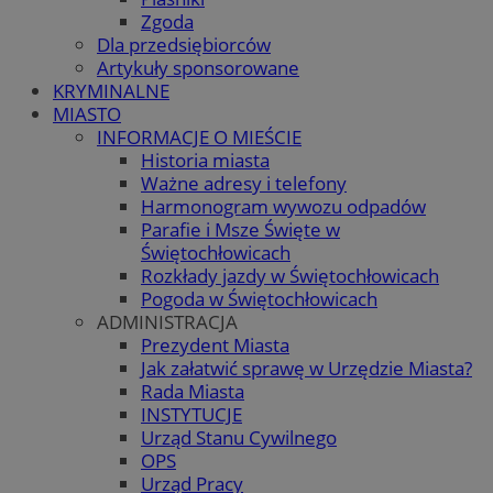
Zgoda
Dla przedsiębiorców
Artykuły sponsorowane
KRYMINALNE
MIASTO
INFORMACJE O MIEŚCIE
Historia miasta
Ważne adresy i telefony
Harmonogram wywozu odpadów
Parafie i Msze Święte w
Świętochłowicach
Rozkłady jazdy w Świętochłowicach
Pogoda w Świętochłowicach
ADMINISTRACJA
Prezydent Miasta
Jak załatwić sprawę w Urzędzie Miasta?
Rada Miasta
INSTYTUCJE
Urząd Stanu Cywilnego
OPS
Urząd Pracy