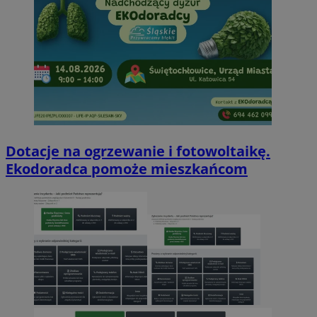
Dotacje na ogrzewanie i fotowoltaikę.
Ekodoradca pomoże mieszkańcom