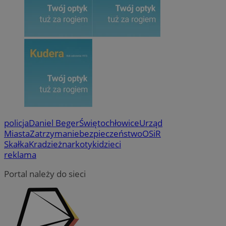
policja
Daniel Beger
Świętochłowice
Urząd
Miasta
Zatrzymanie
bezpieczeństwo
OSiR
Skałka
Kradzież
narkotyki
dzieci
reklama
Portal należy do sieci