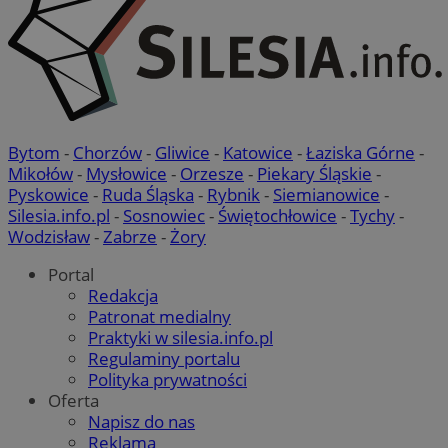
Bytom
-
Chorzów
-
Gliwice
-
Katowice
-
Łaziska Górne
-
Mikołów
-
Mysłowice
-
Orzesze
-
Piekary Śląskie
-
Pyskowice
-
Ruda Śląska
-
Rybnik
-
Siemianowice
-
Silesia.info.pl
-
Sosnowiec
-
Świętochłowice
-
Tychy
-
Wodzisław
-
Zabrze
-
Żory
Portal
Redakcja
Patronat medialny
Praktyki w silesia.info.pl
Regulaminy portalu
Polityka prywatności
Oferta
Napisz do nas
Reklama