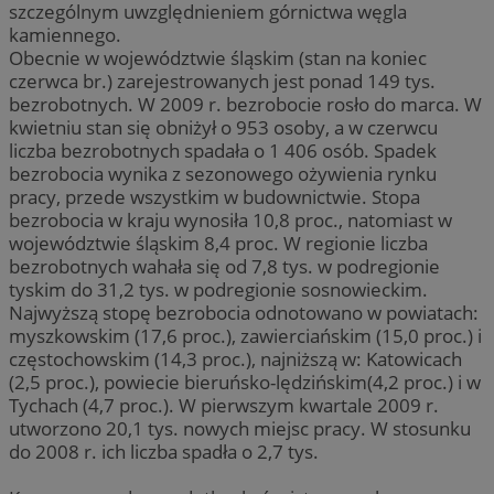
szczególnym uwzględnieniem górnictwa węgla
kamiennego.
Obecnie w województwie śląskim (stan na koniec
czerwca br.) zarejestrowanych jest ponad 149 tys.
bezrobotnych. W 2009 r. bezrobocie rosło do marca. W
kwietniu stan się obniżył o 953 osoby, a w czerwcu
liczba bezrobotnych spadała o 1 406 osób. Spadek
bezrobocia wynika z sezonowego ożywienia rynku
pracy, przede wszystkim w budownictwie. Stopa
bezrobocia w kraju wynosiła 10,8 proc., natomiast w
województwie śląskim 8,4 proc. W regionie liczba
bezrobotnych wahała się od 7,8 tys. w podregionie
tyskim do 31,2 tys. w podregionie sosnowieckim.
Najwyższą stopę bezrobocia odnotowano w powiatach:
myszkowskim (17,6 proc.), zawierciańskim (15,0 proc.) i
częstochowskim (14,3 proc.), najniższą w: Katowicach
(2,5 proc.), powiecie bieruńsko-lędzińskim(4,2 proc.) i w
Tychach (4,7 proc.). W pierwszym kwartale 2009 r.
utworzono 20,1 tys. nowych miejsc pracy. W stosunku
do 2008 r. ich liczba spadła o 2,7 tys.