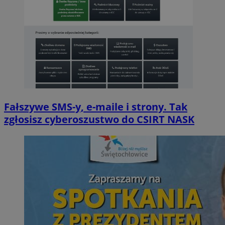
Fałszywe SMS-y, e-maile i strony. Tak
zgłosisz cyberoszustwo do CSIRT NASK