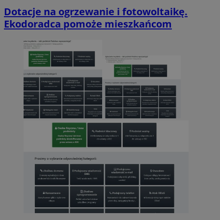
Dotacje na ogrzewanie i fotowoltaikę.
Ekodoradca pomoże mieszkańcom