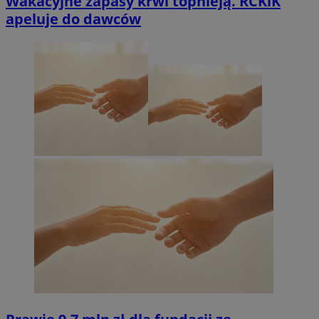
Wakacyjne zapasy krwi topnieją. RCKiK
apeluje do dawców