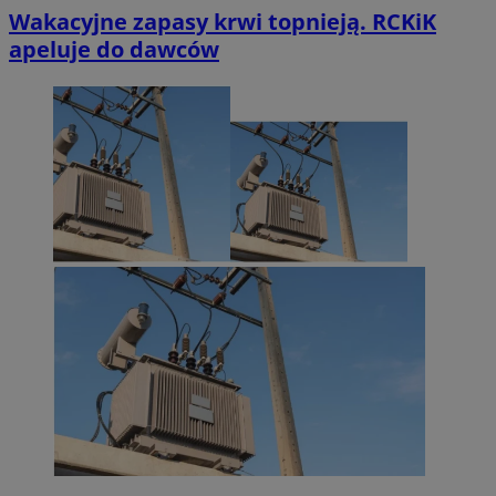
Wakacyjne zapasy krwi topnieją. RCKiK
apeluje do dawców