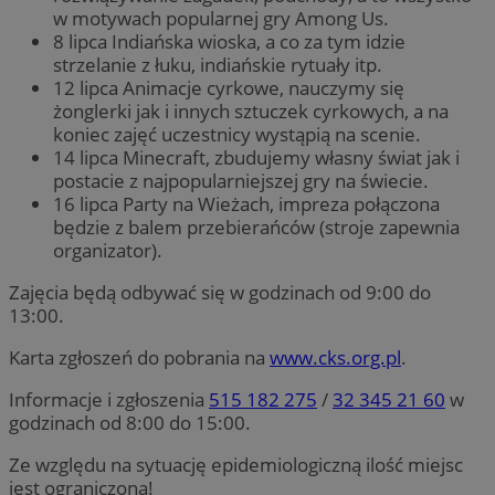
w motywach popularnej gry Among Us.
8 lipca Indiańska wioska, a co za tym idzie
strzelanie z łuku, indiańskie rytuały itp.
12 lipca Animacje cyrkowe, nauczymy się
żonglerki jak i innych sztuczek cyrkowych, a na
koniec zajęć uczestnicy wystąpią na scenie.
14 lipca Minecraft, zbudujemy własny świat jak i
postacie z najpopularniejszej gry na świecie.
16 lipca Party na Wieżach, impreza połączona
będzie z balem przebierańców (stroje zapewnia
organizator).
Zajęcia będą odbywać się w godzinach od 9:00 do
13:00.
Karta zgłoszeń do pobrania na
www.cks.org.pl
.
Informacje i zgłoszenia
515 182 275
/
32 345 21 60
w
godzinach od 8:00 do 15:00.
Ze względu na sytuację epidemiologiczną ilość miejsc
jest ograniczona!