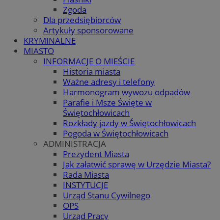
Zgoda
Dla przedsiębiorców
Artykuły sponsorowane
KRYMINALNE
MIASTO
INFORMACJE O MIEŚCIE
Historia miasta
Ważne adresy i telefony
Harmonogram wywozu odpadów
Parafie i Msze Święte w
Świętochłowicach
Rozkłady jazdy w Świętochłowicach
Pogoda w Świętochłowicach
ADMINISTRACJA
Prezydent Miasta
Jak załatwić sprawę w Urzędzie Miasta?
Rada Miasta
INSTYTUCJE
Urząd Stanu Cywilnego
OPS
Urząd Pracy