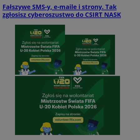
Fałszywe SMS-y, e-maile i strony. Tak
zgłosisz cyberoszustwo do CSIRT NASK