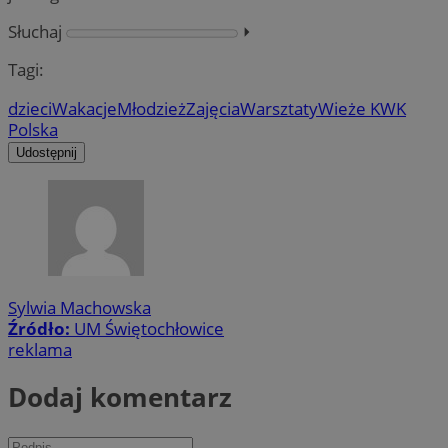
Słuchaj
⏵︎
Tagi:
dzieci
Wakacje
Młodzież
Zajęcia
Warsztaty
Wieże KWK
Polska
Udostępnij
Sylwia Machowska
Źródło:
UM Świętochłowice
reklama
Dodaj komentarz