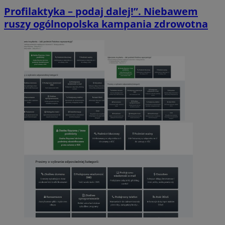
Profilaktyka – podaj dalej!”. Niebawem
ruszy ogólnopolska kampania zdrowotna