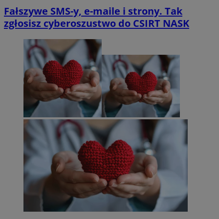
Fałszywe SMS-y, e-maile i strony. Tak
zgłosisz cyberoszustwo do CSIRT NASK