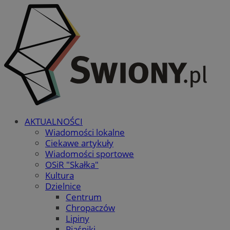
AKTUALNOŚCI
Wiadomości lokalne
Ciekawe artykuły
Wiadomości sportowe
OSiR "Skałka"
Kultura
Dzielnice
Centrum
Chropaczów
Lipiny
Piaśniki