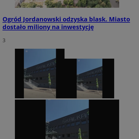
Ogród Jordanowski odzyska blask. Miasto
dostało miliony na inwestycję
3