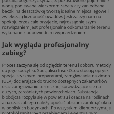
potrafią pogorszyć sytuację: pozostawione pojemniki z
wodą, podlewane wieczorem rabaty czy zaniedbane
beczki na deszczówkę tworzą idealne miejsca lęgowe i
zwiększają liczebność owadów. Jeśli zależy nam na
spokoju przez całe przyjęcie, najrozsądniejszym
rozwiązaniem jest profesjonalne odkomarzanie terenu
wykonane z odpowiednim wyprzedzeniem.
Jak wygląda profesjonalny
zabieg?
Proces zaczyna się od oględzin terenu i doboru metody
do jego specyfiki. Specjaliści InsektStop stosują oprysk
specjalistycznymi preparatami, zamgławianie na zimno
(ULV) docierające do trudno dostępnych zakamarków
oraz zamgławianie termiczne, sprawdzające się na
dużych, zarośniętych powierzchniach. Substancja
biobójcza rozpyla się w powietrzu i osadza na roślinach,
a na czas zabiegu należy opuścić obszar i zamknąć okna
w pobliskich budynkach. Po wszystkim klient otrzymuje
protokół sanitarny z przebiegiem i ewentualnymi