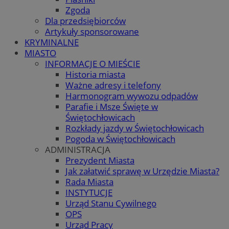
Zgoda
Dla przedsiębiorców
Artykuły sponsorowane
KRYMINALNE
MIASTO
INFORMACJE O MIEŚCIE
Historia miasta
Ważne adresy i telefony
Harmonogram wywozu odpadów
Parafie i Msze Święte w
Świętochłowicach
Rozkłady jazdy w Świętochłowicach
Pogoda w Świętochłowicach
ADMINISTRACJA
Prezydent Miasta
Jak załatwić sprawę w Urzędzie Miasta?
Rada Miasta
INSTYTUCJE
Urząd Stanu Cywilnego
OPS
Urząd Pracy