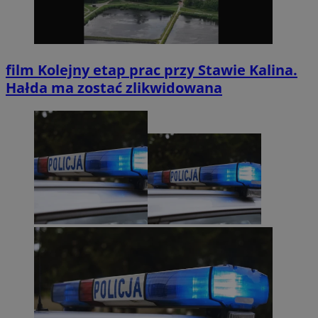
film
Kolejny etap prac przy Stawie Kalina.
Hałda ma zostać zlikwidowana