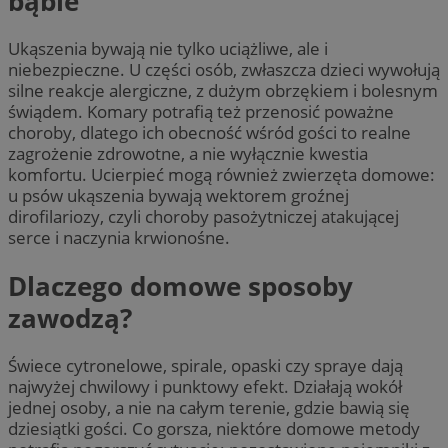
bąble
Ukąszenia bywają nie tylko uciążliwe, ale i
niebezpieczne. U części osób, zwłaszcza dzieci wywołują
silne reakcje alergiczne, z dużym obrzękiem i bolesnym
świądem. Komary potrafią też przenosić poważne
choroby, dlatego ich obecność wśród gości to realne
zagrożenie zdrowotne, a nie wyłącznie kwestia
komfortu. Ucierpieć mogą również zwierzęta domowe:
u psów ukąszenia bywają wektorem groźnej
dirofilariozy, czyli choroby pasożytniczej atakującej
serce i naczynia krwionośne.
Dlaczego domowe sposoby
zawodzą?
Świece cytronelowe, spirale, opaski czy spraye dają
najwyżej chwilowy i punktowy efekt. Działają wokół
jednej osoby, a nie na całym terenie, gdzie bawią się
dziesiątki gości. Co gorsza, niektóre domowe metody