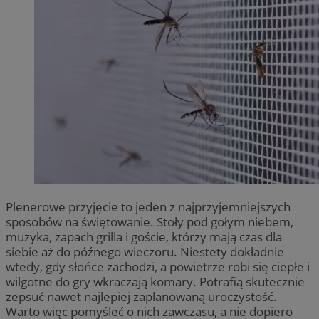
Plenerowe przyjęcie to jeden z najprzyjemniejszych
sposobów na świętowanie. Stoły pod gołym niebem,
muzyka, zapach grilla i goście, którzy mają czas dla
siebie aż do późnego wieczoru. Niestety dokładnie
wtedy, gdy słońce zachodzi, a powietrze robi się ciepłe i
wilgotne do gry wkraczają komary. Potrafią skutecznie
zepsuć nawet najlepiej zaplanowaną uroczystość.
Warto więc pomyśleć o nich zawczasu, a nie dopiero