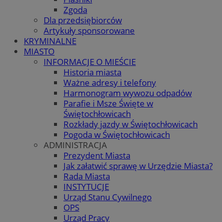
Zgoda
Dla przedsiębiorców
Artykuły sponsorowane
KRYMINALNE
MIASTO
INFORMACJE O MIEŚCIE
Historia miasta
Ważne adresy i telefony
Harmonogram wywozu odpadów
Parafie i Msze Święte w
Świętochłowicach
Rozkłady jazdy w Świętochłowicach
Pogoda w Świętochłowicach
ADMINISTRACJA
Prezydent Miasta
Jak załatwić sprawę w Urzędzie Miasta?
Rada Miasta
INSTYTUCJE
Urząd Stanu Cywilnego
OPS
Urząd Pracy