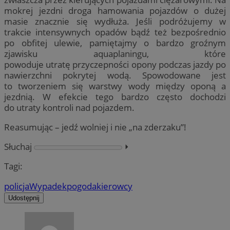
mokrej jezdni droga hamowania pojazdów o dużej
masie znacznie się wydłuża. Jeśli podróżujemy w
trakcie intensywnych opadów bądź też bezpośrednio
po obfitej ulewie, pamiętajmy o bardzo groźnym
zjawisku aquaplaningu, które
powoduje utratę przyczepności opony podczas jazdy po
nawierzchni pokrytej wodą. Spowodowane jest
to tworzeniem się warstwy wody między oponą a
jezdnią. W efekcie tego bardzo często dochodzi
do utraty kontroli nad pojazdem.
Reasumując – jedź wolniej i nie „na zderzaku”!
Słuchaj
⏵︎
Tagi:
policja
Wypadek
pogoda
kierowcy
Udostępnij