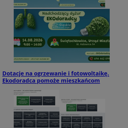
Dotacje na ogrzewanie i fotowoltaikę.
Ekodoradca pomoże mieszkańcom