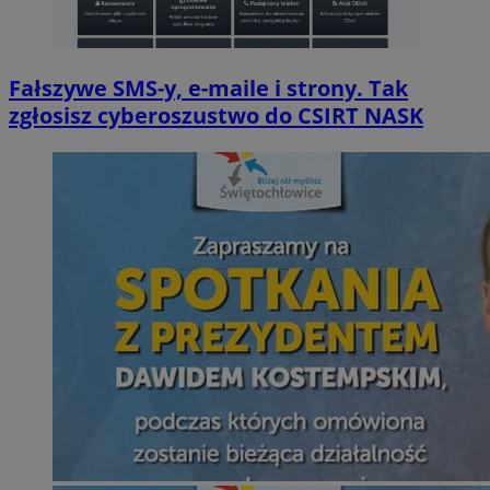
Fałszywe SMS-y, e-maile i strony. Tak
zgłosisz cyberoszustwo do CSIRT NASK