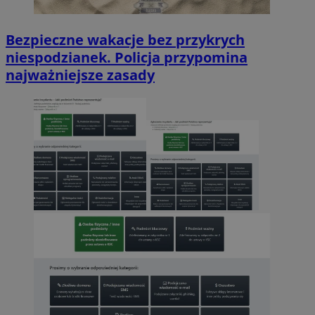
Bezpieczne wakacje bez przykrych
niespodzianek. Policja przypomina
najważniejsze zasady