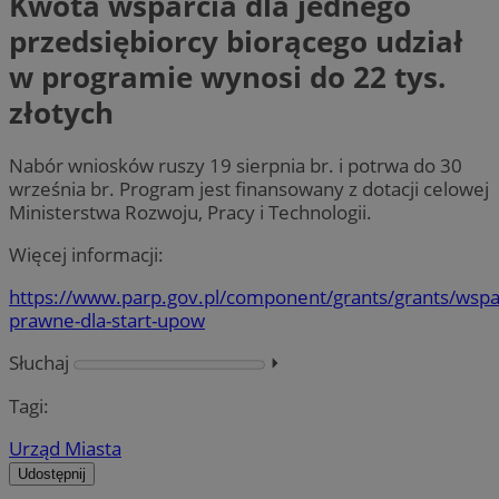
Kwota wsparcia dla jednego
przedsiębiorcy biorącego udział
w programie wynosi do 22 tys.
złotych
Nabór wniosków ruszy 19 sierpnia br. i potrwa do 30
września br. Program jest finansowany z dotacji celowej
Ministerstwa Rozwoju, Pracy i Technologii.
Więcej informacji:
https://www.parp.gov.pl/component/grants/grants/wspa
prawne-dla-start-upow
Słuchaj
⏵︎
Tagi:
Urząd Miasta
Udostępnij