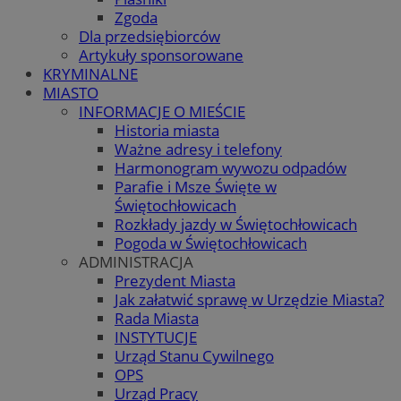
Zgoda
Dla przedsiębiorców
Artykuły sponsorowane
KRYMINALNE
MIASTO
INFORMACJE O MIEŚCIE
Historia miasta
Ważne adresy i telefony
Harmonogram wywozu odpadów
Parafie i Msze Święte w
Świętochłowicach
Rozkłady jazdy w Świętochłowicach
Pogoda w Świętochłowicach
ADMINISTRACJA
Prezydent Miasta
Jak załatwić sprawę w Urzędzie Miasta?
Rada Miasta
INSTYTUCJE
Urząd Stanu Cywilnego
OPS
Urząd Pracy