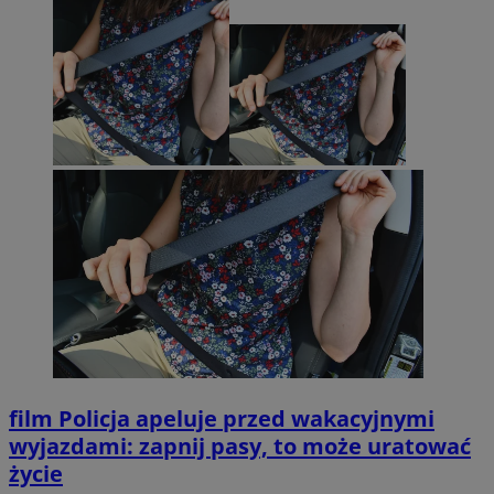
film
Policja apeluje przed wakacyjnymi
wyjazdami: zapnij pasy, to może uratować
życie