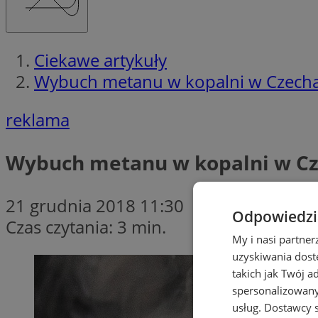
Ciekawe artykuły
Wybuch metanu w kopalni w Czechac
reklama
Wybuch metanu w kopalni w Cze
21 grudnia 2018 11:30
Odpowiedzia
Czas czytania: 3 min.
My i nasi partne
uzyskiwania dost
takich jak Twój a
spersonalizowanyc
usług.
Dostawcy s