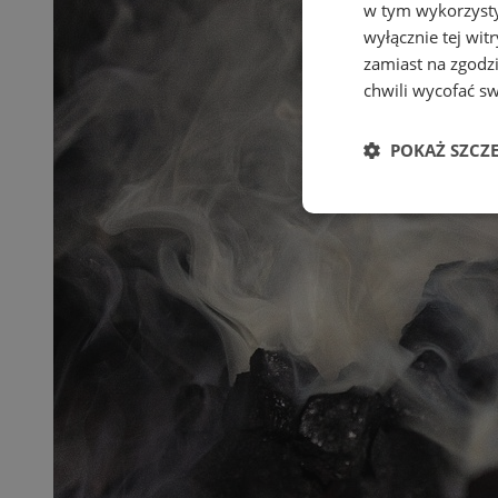
w tym wykorzysty
wyłącznie tej wi
zamiast na zgodz
chwili wycofać s
POKAŻ SZCZ
Niezbędne
Ni
Niezbędne pliki cook
zarządzanie kontem. 
Nazwa