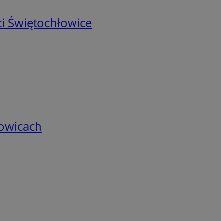
i Świętochłowice
łowicach