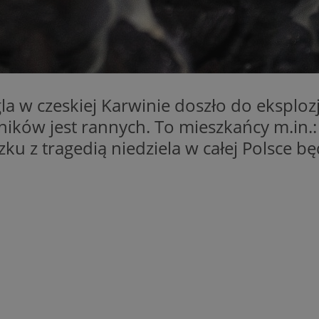
swiony.pl
1 rok
Ten plik cookie przechowuje identyfik
swiony.pl
1 rok
Ten plik cookie przechowuje identyfik
swiony.pl
1 rok
Ten plik cookie przechowuje identyfik
nt
4 tygodnie 2 dni
Ten plik cookie jest używany przez 
CookieScript
Script.com do zapamiętywania prefe
swiony.pl
zgody użytkownika na pliki cookie. J
a w czeskiej Karwinie doszło do eksplozj
aby baner cookie Cookie-Script.com 
ików jest rannych. To mieszkańcy m.in.:
METADATA
5 miesięcy 4
Ten plik cookie przechowuje informa
YouTube
tygodnie
użytkownika oraz jego preferencjac
.youtube.com
ku z tragedią niedziela w całej Polsce 
prywatności podczas korzystania z wi
wybory dotyczące polityki prywatnoś
zgody, zapewniając ich przestrzegan
wizytach. Dzięki temu użytkownik 
konfigurować swoich preferencji, co
zgodność z regulacjami ochrony dan
Polityce prywatności Google
Provider
/
Domena
Okres przechowywania
Provider
/
Okres
Opis
.youtube.com
5 miesięcy 4 tygodnie
Domena
przechowywania
Provider
/
Okres
Opis
Domena
przechowywania
1 rok
Powiązany z platformą reklamową banerów
OpenX
wydawców. Rejestruje, czy zostały wyświetl
Technologies
1 rok
Jest to własny plik co
Microsoft
reklamy. Podobno używane tylko do zwiększ
który zapewnia prawid
Inc.
Corporation
a nie do kierowania na użytkowników. Jako 
witryny.
reklama.silnet.pl
.c.bing.com