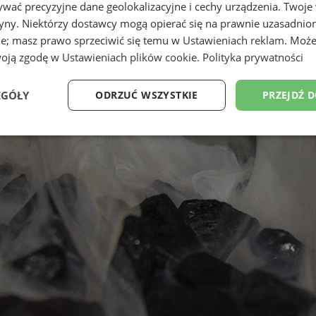
wać precyzyjne dane geolokalizacyjne i cechy urządzenia. Twoje
tryny. Niektórzy dostawcy mogą opierać się na prawnie uzasadnio
ie; masz prawo sprzeciwić się temu w
Ustawieniach reklam
. Może
woją zgodę w
Ustawieniach plików cookie
.
Polityka prywatności
EGÓŁY
ODRZUĆ WSZYSTKIE
PRZEJDŹ 
Wydajność
Targetowanie
Funkcjonalność
Ni
ezbędne
Wydajność
Targetowanie
Funkcjonalność
Niesklasyfikow
ie umożliwiają korzystanie z podstawowych funkcji strony internetowej, takich jak log
Bez niezbędnych plików cookie nie można prawidłowo korzystać ze strony internetowe
Provider
/
Okres
Opis
Domena
przechowywania