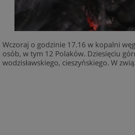
QeSessID
MvSessID
SessID
CookieScriptConse
Wczoraj o godzinie 17.16 w kopalni węgl
osób, w tym 12 Polaków. Dziesięciu górn
VISITOR_PRIVACY_
wodzisławskiego, cieszyńskiego. W związ
Nazwa
Nazwa
__Secure-YNID
Nazwa
OAID
SRM_B