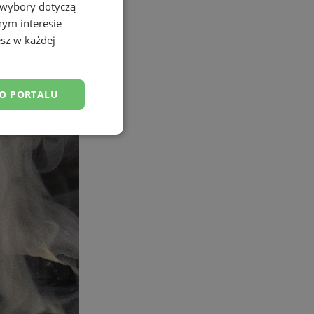
 wybory dotyczą
nym interesie
sz w każdej
DO PORTALU
esklasyfikowane
ane
owanie użytkownika i
j.