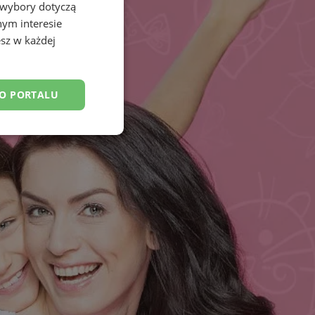
 wybory dotyczą
nym interesie
sz w każdej
DO PORTALU
esklasyfikowane
ane
owanie użytkownika i
j.