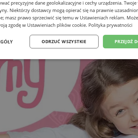
wać precyzyjne dane geolokalizacyjne i cechy urządzenia. Twoje
tryny. Niektórzy dostawcy mogą opierać się na prawnie uzasadnio
ie; masz prawo sprzeciwić się temu w
Ustawieniach reklam
. Może
woją zgodę w
Ustawieniach plików cookie
.
Polityka prywatności
EGÓŁY
ODRZUĆ WSZYSTKIE
PRZEJDŹ 
Wydajność
Targetowanie
Funkcjonalność
Ni
ezbędne
Wydajność
Targetowanie
Funkcjonalność
Niesklasyfikow
ie umożliwiają korzystanie z podstawowych funkcji strony internetowej, takich jak log
Bez niezbędnych plików cookie nie można prawidłowo korzystać ze strony internetowe
Provider
/
Okres
Opis
Domena
przechowywania