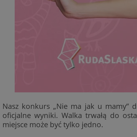
QeSessID
MvSessID
SessID
CookieScriptConse
VISITOR_PRIVACY_
Nazwa
Nasz konkurs „Nie ma jak u mamy” do
Nazwa
__Secure-YNID
oficjalne wyniki. Walka trwałą do ost
Nazwa
OAID
miejsce może być tylko jedno.
SRM_B