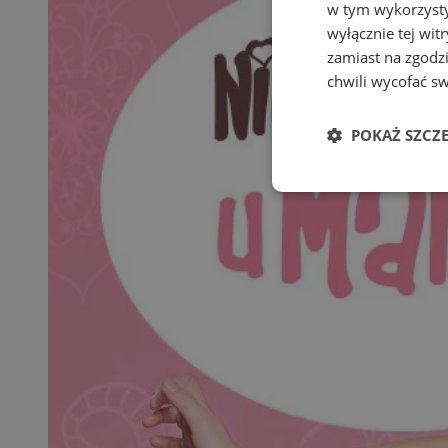
w tym wykorzysty
wyłącznie tej wi
zamiast na zgodz
chwili wycofać s
POKAŻ SZCZ
Niezbędne
Ni
Niezbędne pliki cook
zarządzanie kontem. 
Nazwa