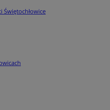
i Świętochłowice
łowicach