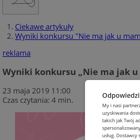
Ciekawe artykuły
Wyniki konkursu "Nie ma jak u ma
reklama
Wyniki konkursu „Nie ma jak 
23 maja 2019 11:00
Odpowiedzia
Czas czytania: 4 min.
My i nasi partne
uzyskiwania dost
takich jak Twój a
spersonalizowanyc
usług.
Dostawcy s