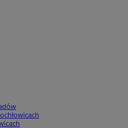
adów
tochłowicach
wicach