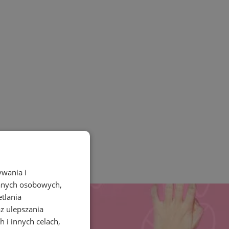
ywania i
danych osobowych,
etlania
az ulepszania
 i innych celach,