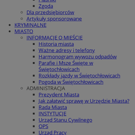
Zgoda
Dla przedsiębiorców
Artykuły sponsorowane
KRYMINALNE
MIASTO
INFORMACJE O MIEŚCIE
Historia miasta
Ważne adresy i telefony
Harmonogram wywozu odpadów
Parafie i Msze Święte w
Świętochłowicach
Rozkłady jazdy w Świętochłowicach
Pogoda w Świętochłowicach
ADMINISTRACJA
Prezydent Miasta
Jak załatwić sprawę w Urzędzie Miasta?
Rada Miasta
INSTYTUCJE
Urząd Stanu Cywilnego
OPS
Urząd Pracy