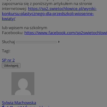
zapoznania się z poniższym artykułem na stronie
internetowej:
https://sp2.swietochlowice.pl/wyniki-
konkursu-plastycznego-dla-przedszkoli-wiosenne-
kwiaty/
lub wpisem na szkolnym
Facebooku:
https://www.facebook.com/sp2swietochlow
Słuchaj
⏵︎
Tagi:
SP nr 2
Udostępnij
Sylwia Machowska