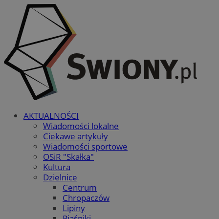
AKTUALNOŚCI
Wiadomości lokalne
Ciekawe artykuły
Wiadomości sportowe
OSiR "Skałka"
Kultura
Dzielnice
Centrum
Chropaczów
Lipiny
Piaśniki