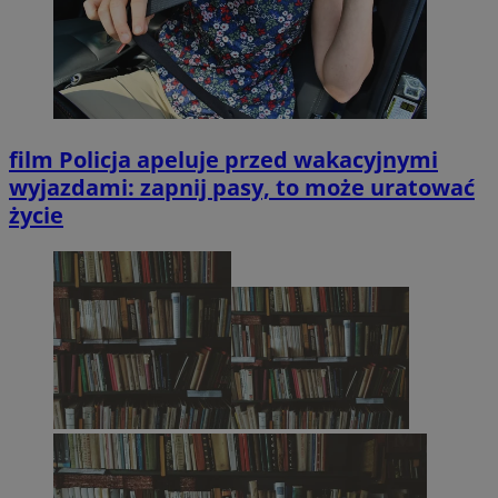
film
Policja apeluje przed wakacyjnymi
wyjazdami: zapnij pasy, to może uratować
życie