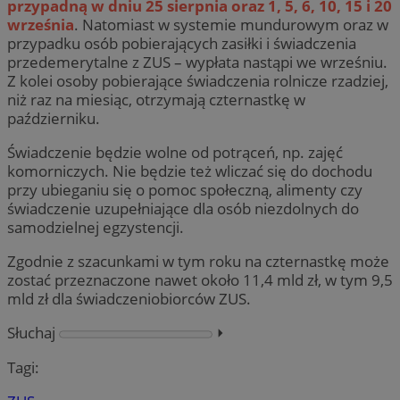
przypadną w dniu 25 sierpnia oraz 1, 5, 6, 10, 15 i 20
września
. Natomiast w systemie mundurowym oraz w
przypadku osób pobierających zasiłki i świadczenia
przedemerytalne z ZUS – wypłata nastąpi we wrześniu.
Z kolei osoby pobierające świadczenia rolnicze rzadziej,
niż raz na miesiąc, otrzymają czternastkę w
październiku.
Świadczenie będzie wolne od potrąceń, np. zajęć
komorniczych. Nie będzie też wliczać się do dochodu
przy ubieganiu się o pomoc społeczną, alimenty czy
świadczenie uzupełniające dla osób niezdolnych do
samodzielnej egzystencji.
Zgodnie z szacunkami w tym roku na czternastkę może
zostać przeznaczone nawet około 11,4 mld zł, w tym 9,5
mld zł dla świadczeniobiorców ZUS.
Słuchaj
⏵︎
Tagi: