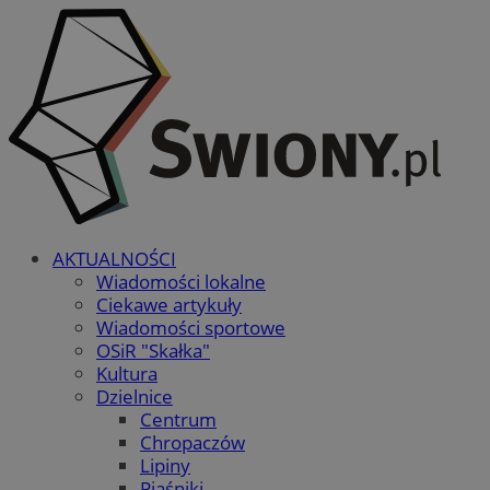
AKTUALNOŚCI
Wiadomości lokalne
Ciekawe artykuły
Wiadomości sportowe
OSiR "Skałka"
Kultura
Dzielnice
Centrum
Chropaczów
Lipiny
Piaśniki