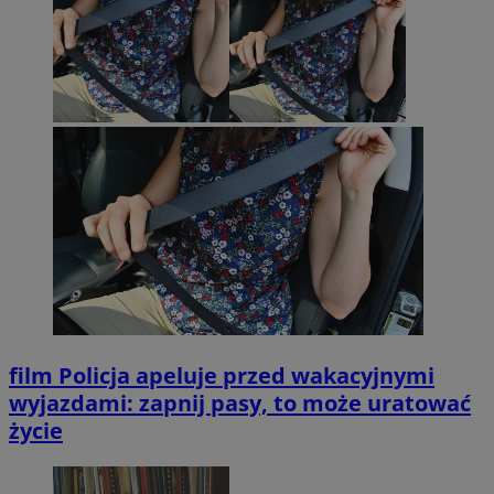
film
Policja apeluje przed wakacyjnymi
wyjazdami: zapnij pasy, to może uratować
życie