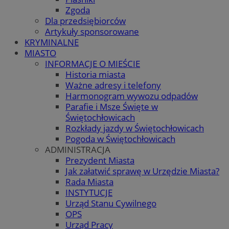
Zgoda
Dla przedsiębiorców
Artykuły sponsorowane
KRYMINALNE
MIASTO
INFORMACJE O MIEŚCIE
Historia miasta
Ważne adresy i telefony
Harmonogram wywozu odpadów
Parafie i Msze Święte w
Świętochłowicach
Rozkłady jazdy w Świętochłowicach
Pogoda w Świętochłowicach
ADMINISTRACJA
Prezydent Miasta
Jak załatwić sprawę w Urzędzie Miasta?
Rada Miasta
INSTYTUCJE
Urząd Stanu Cywilnego
OPS
Urząd Pracy