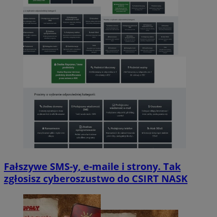
Fałszywe SMS-y, e-maile i strony. Tak
zgłosisz cyberoszustwo do CSIRT NASK