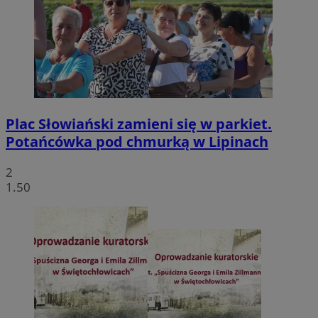
Plac Słowiański zamieni się w parkiet.
Potańcówka pod chmurką w Lipinach
2
1.50