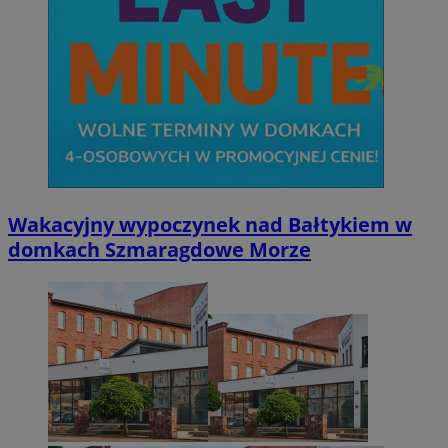
Wakacyjny wypoczynek nad Bałtykiem w
domkach Szmaragdowe Morze