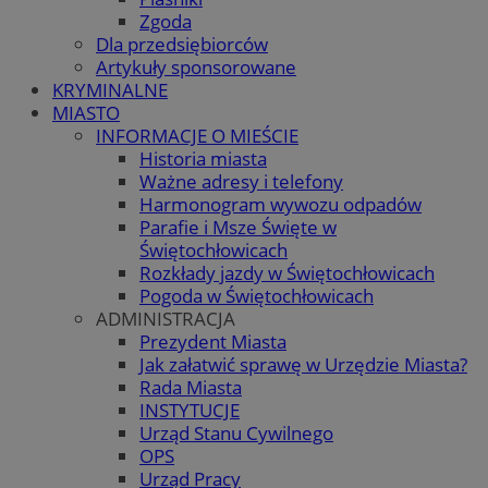
Zgoda
Dla przedsiębiorców
Artykuły sponsorowane
KRYMINALNE
MIASTO
INFORMACJE O MIEŚCIE
Historia miasta
Ważne adresy i telefony
Harmonogram wywozu odpadów
Parafie i Msze Święte w
Świętochłowicach
Rozkłady jazdy w Świętochłowicach
Pogoda w Świętochłowicach
ADMINISTRACJA
Prezydent Miasta
Jak załatwić sprawę w Urzędzie Miasta?
Rada Miasta
INSTYTUCJE
Urząd Stanu Cywilnego
OPS
Urząd Pracy