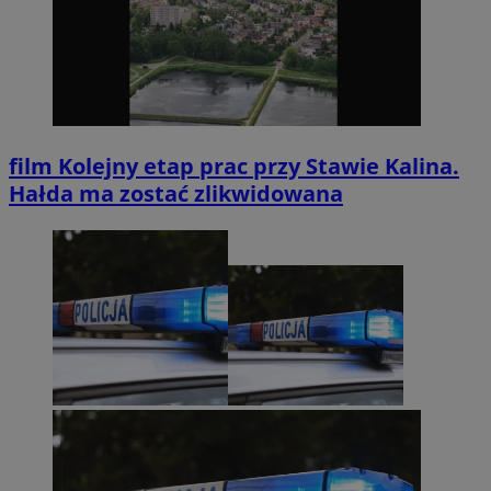
film
Kolejny etap prac przy Stawie Kalina.
Hałda ma zostać zlikwidowana