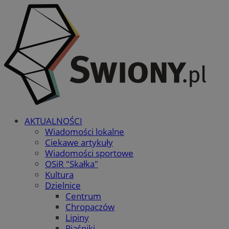
AKTUALNOŚCI
Wiadomości lokalne
Ciekawe artykuły
Wiadomości sportowe
OSiR "Skałka"
Kultura
Dzielnice
Centrum
Chropaczów
Lipiny
Piaśniki