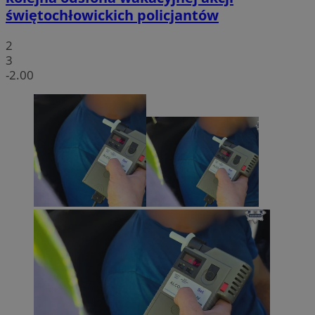
świętochłowickich policjantów
2
3
-2.00