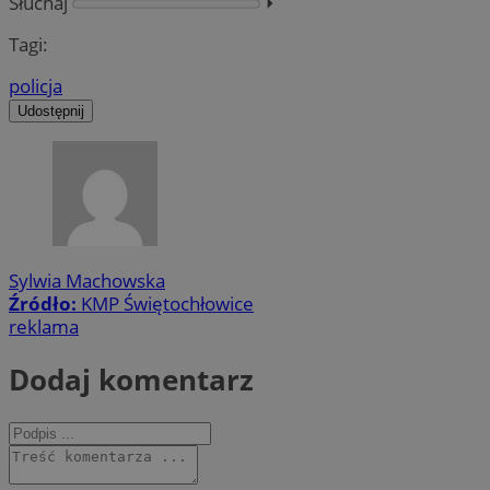
Słuchaj
⏵︎
Tagi:
policja
Udostępnij
Sylwia Machowska
Źródło:
KMP Świętochłowice
reklama
Dodaj komentarz