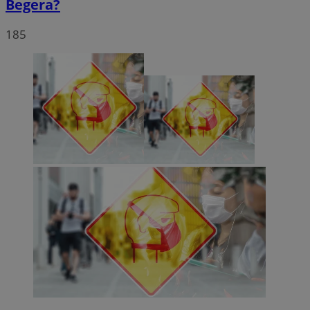
Begera?
185