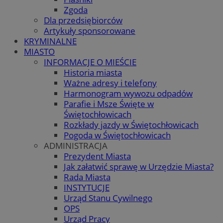
Zgoda
Dla przedsiębiorców
Artykuły sponsorowane
KRYMINALNE
MIASTO
INFORMACJE O MIEŚCIE
Historia miasta
Ważne adresy i telefony
Harmonogram wywozu odpadów
Parafie i Msze Święte w
Świętochłowicach
Rozkłady jazdy w Świętochłowicach
Pogoda w Świętochłowicach
ADMINISTRACJA
Prezydent Miasta
Jak załatwić sprawę w Urzędzie Miasta?
Rada Miasta
INSTYTUCJE
Urząd Stanu Cywilnego
OPS
Urząd Pracy