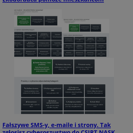
Fałszywe SMS-y, e-maile i strony. Tak
zgłosisz cyberoszustwo do CSIRT NASK