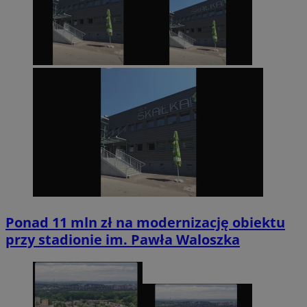
Ponad 11 mln zł na modernizację obiektu
przy stadionie im. Pawła Waloszka