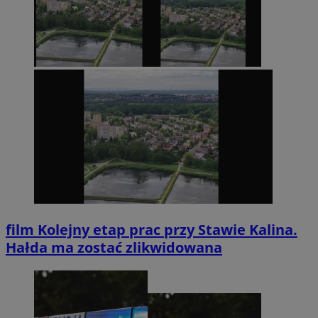
film
Kolejny etap prac przy Stawie Kalina.
Hałda ma zostać zlikwidowana