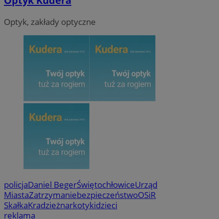
Optyk Kudera
Optyk, zakłady optyczne
policja
Daniel Beger
Świętochłowice
Urząd
Miasta
Zatrzymanie
bezpieczeństwo
OSiR
Skałka
Kradzież
narkotyki
dzieci
reklama