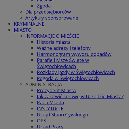
Zgoda
Dla przedsiębiorców
Artykuły sponsorowane
KRYMINALNE
MIASTO
INFORMACJE O MIEŚCIE
Historia miasta
Ważne adresy i telefony
Harmonogram wywozu odpadów
Parafie i Msze Święte w
Świętochłowicach
Rozkłady jazdy w Świętochłowicach
Pogoda w Świętochłowicach
ADMINISTRACJA
Prezydent Miasta
Jak załatwić sprawę w Urzędzie Miasta?
Rada Miasta
INSTYTUCJE
Urząd Stanu Cywilnego
OPS
Urząd Pracy