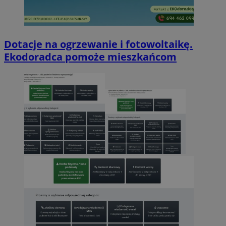
Dotacje na ogrzewanie i fotowoltaikę.
Ekodoradca pomoże mieszkańcom