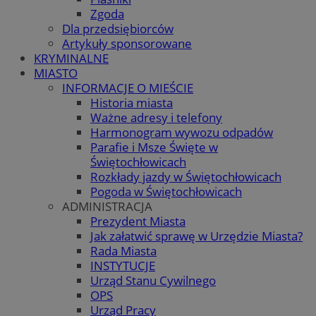
Zgoda
Dla przedsiębiorców
Artykuły sponsorowane
KRYMINALNE
MIASTO
INFORMACJE O MIEŚCIE
Historia miasta
Ważne adresy i telefony
Harmonogram wywozu odpadów
Parafie i Msze Święte w
Świętochłowicach
Rozkłady jazdy w Świętochłowicach
Pogoda w Świętochłowicach
ADMINISTRACJA
Prezydent Miasta
Jak załatwić sprawę w Urzędzie Miasta?
Rada Miasta
INSTYTUCJE
Urząd Stanu Cywilnego
OPS
Urząd Pracy