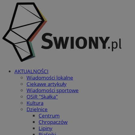
AKTUALNOŚCI
Wiadomości lokalne
Ciekawe artykuły
Wiadomości sportowe
OSiR "Skałka"
Kultura
Dzielnice
Centrum
Chropaczów
Lipiny
Piaśniki