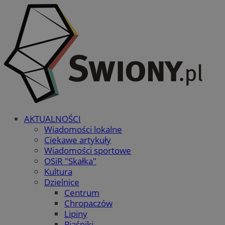
AKTUALNOŚCI
Wiadomości lokalne
Ciekawe artykuły
Wiadomości sportowe
OSiR "Skałka"
Kultura
Dzielnice
Centrum
Chropaczów
Lipiny
Piaśniki