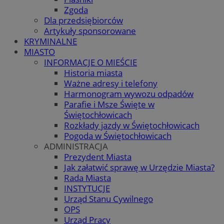
Zgoda
Dla przedsiębiorców
Artykuły sponsorowane
KRYMINALNE
MIASTO
INFORMACJE O MIEŚCIE
Historia miasta
Ważne adresy i telefony
Harmonogram wywozu odpadów
Parafie i Msze Święte w
Świętochłowicach
Rozkłady jazdy w Świętochłowicach
Pogoda w Świętochłowicach
ADMINISTRACJA
Prezydent Miasta
Jak załatwić sprawę w Urzędzie Miasta?
Rada Miasta
INSTYTUCJE
Urząd Stanu Cywilnego
OPS
Urząd Pracy