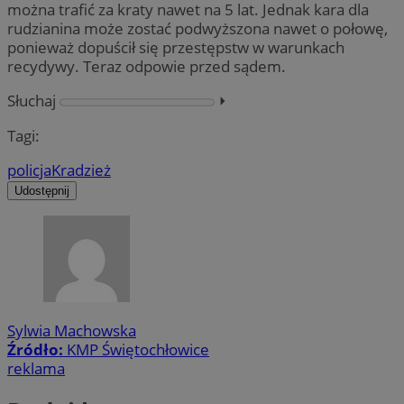
można trafić za kraty nawet na 5 lat. Jednak kara dla
rudzianina może zostać podwyższona nawet o połowę,
ponieważ dopuścił się przestępstw w warunkach
recydywy. Teraz odpowie przed sądem.
Słuchaj
⏵︎
Tagi:
policja
Kradzież
Udostępnij
Sylwia Machowska
Źródło:
KMP Świętochłowice
reklama