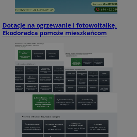
Dotacje na ogrzewanie i fotowoltaikę.
Ekodoradca pomoże mieszkańcom