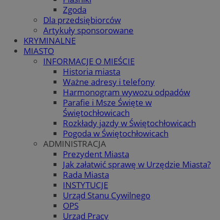
Zgoda
Dla przedsiębiorców
Artykuły sponsorowane
KRYMINALNE
MIASTO
INFORMACJE O MIEŚCIE
Historia miasta
Ważne adresy i telefony
Harmonogram wywozu odpadów
Parafie i Msze Święte w
Świętochłowicach
Rozkłady jazdy w Świętochłowicach
Pogoda w Świętochłowicach
ADMINISTRACJA
Prezydent Miasta
Jak załatwić sprawę w Urzędzie Miasta?
Rada Miasta
INSTYTUCJE
Urząd Stanu Cywilnego
OPS
Urząd Pracy