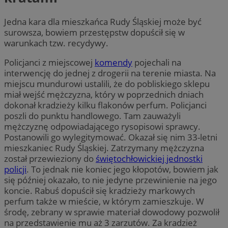
Jedna kara dla mieszkańca Rudy Śląskiej może być
surowsza, bowiem przestępstw dopuścił się w
warunkach tzw. recydywy.
Policjanci z miejscowej
komendy
pojechali na
interwencję do jednej z drogerii na terenie miasta. Na
miejscu mundurowi ustalili, że do pobliskiego sklepu
miał wejść mężczyzna, który w poprzednich dniach
dokonał kradzieży kilku flakonów perfum. Policjanci
poszli do punktu handlowego. Tam zauważyli
mężczyznę odpowiadającego rysopisowi sprawcy.
Postanowili go wylegitymować. Okazał się nim 33-letni
mieszkaniec Rudy Śląskiej. Zatrzymany mężczyzna
został przewieziony do
świętochłowickiej jednostki
policji
. To jednak nie koniec jego kłopotów, bowiem jak
się później okazało, to nie jedyne przewinienie na jego
koncie. Rabuś dopuścił się kradzieży markowych
perfum także w mieście, w którym zamieszkuje. W
środę, zebrany w sprawie materiał dowodowy pozwolił
na przedstawienie mu aż 3 zarzutów. Za kradzież