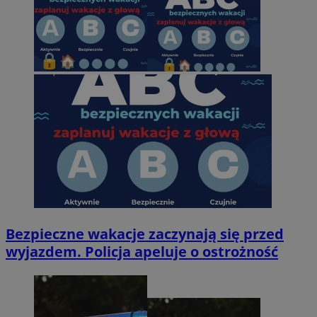
Bezpieczne wakacje zaczynają się przed
wyjazdem. Policja apeluje o ostrożność