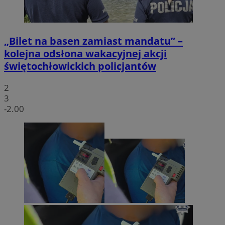
„Bilet na basen zamiast mandatu” –
kolejna odsłona wakacyjnej akcji
świętochłowickich policjantów
2
3
-2.00