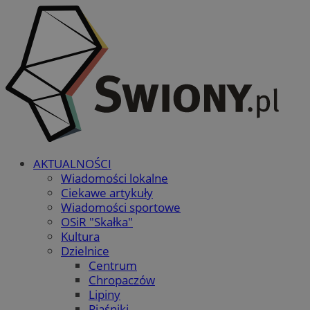
AKTUALNOŚCI
Wiadomości lokalne
Ciekawe artykuły
Wiadomości sportowe
OSiR "Skałka"
Kultura
Dzielnice
Centrum
Chropaczów
Lipiny
Piaśniki