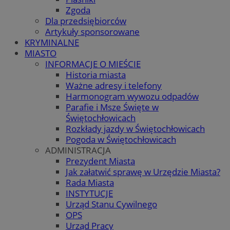
Zgoda
Dla przedsiębiorców
Artykuły sponsorowane
KRYMINALNE
MIASTO
INFORMACJE O MIEŚCIE
Historia miasta
Ważne adresy i telefony
Harmonogram wywozu odpadów
Parafie i Msze Święte w
Świętochłowicach
Rozkłady jazdy w Świętochłowicach
Pogoda w Świętochłowicach
ADMINISTRACJA
Prezydent Miasta
Jak załatwić sprawę w Urzędzie Miasta?
Rada Miasta
INSTYTUCJE
Urząd Stanu Cywilnego
OPS
Urząd Pracy