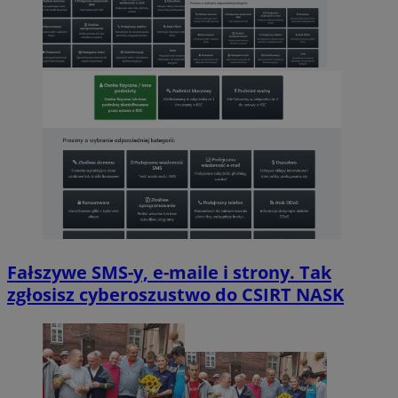
Fałszywe SMS-y, e-maile i strony. Tak
zgłosisz cyberoszustwo do CSIRT NASK