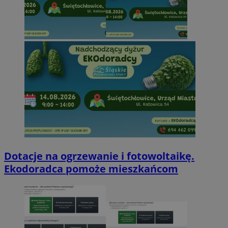
Dotacje na ogrzewanie i fotowoltaikę.
Ekodoradca pomoże mieszkańcom