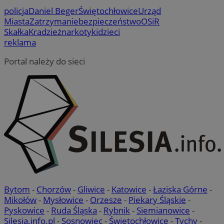
policja
Daniel Beger
Świętochłowice
Urząd
Miasta
Zatrzymanie
bezpieczeństwo
OSiR
Skałka
Kradzież
narkotyki
dzieci
reklama
Portal należy do sieci
Bytom
-
Chorzów
-
Gliwice
-
Katowice
-
Łaziska Górne
-
Mikołów
-
Mysłowice
-
Orzesze
-
Piekary Śląskie
-
Pyskowice
-
Ruda Śląska
-
Rybnik
-
Siemianowice
-
Silesia.info.pl
-
Sosnowiec
-
Świętochłowice
-
Tychy
-