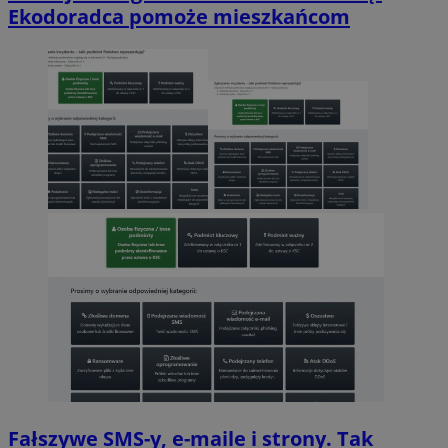
Ekodoradca pomoże mieszkańcom
Fałszywe SMS-y, e-maile i strony. Tak