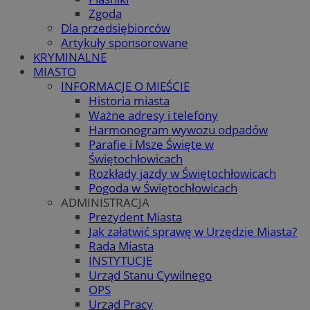
Zgoda
Dla przedsiębiorców
Artykuły sponsorowane
KRYMINALNE
MIASTO
INFORMACJE O MIEŚCIE
Historia miasta
Ważne adresy i telefony
Harmonogram wywozu odpadów
Parafie i Msze Święte w
Świętochłowicach
Rozkłady jazdy w Świętochłowicach
Pogoda w Świętochłowicach
ADMINISTRACJA
Prezydent Miasta
Jak załatwić sprawę w Urzędzie Miasta?
Rada Miasta
INSTYTUCJE
Urząd Stanu Cywilnego
OPS
Urząd Pracy