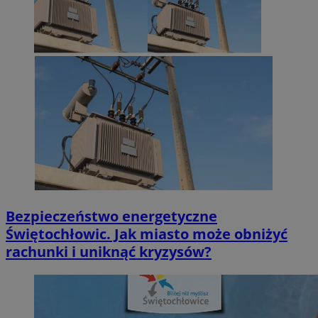
Bezpieczeństwo energetyczne
Świętochłowic. Jak miasto może obniżyć
rachunki i uniknąć kryzysów?