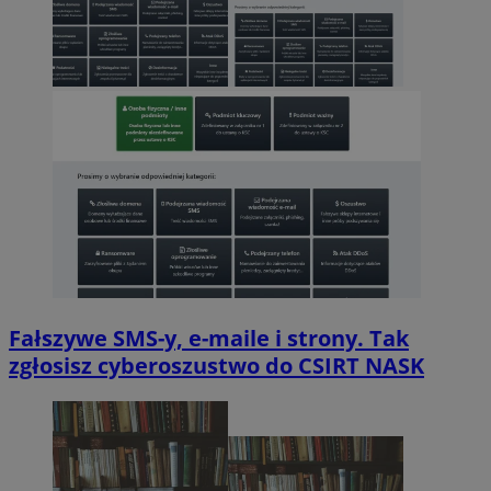
Fałszywe SMS-y, e-maile i strony. Tak
zgłosisz cyberoszustwo do CSIRT NASK