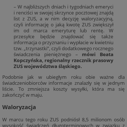
– W najbliższych dniach i tygodniach emeryci
i renciści w swojej skrzynce pocztowej znajdą
list z ZUS, a w nim decyzję waloryzacyjną,
czyli informację o jaką kwotę ZUS zwiększył
im od marca emeryturę lub rentę. W
przesyłce będzie znajdować się także
informacja o przyznaniu i wypłacie w kwietniu
tzw. „trzynastki”, czyli dodatkowego rocznego
świadczenia pieniężnego –
mówi Beata
Kopczyńska, regionalny rzecznik prasowy
ZUS województwa śląskiego.
Podobnie jak w ubiegłym roku obie ważne dla
świadczeniobiorców informacje znalazły się w jednym
liście. To zmniejsza koszty wysyłki, która ma się
zakończyć w maju.
Waloryzacja
W marcu tego roku ZUS podniósł 8,5 milionom osób
wysokość świadczeń długoterminowych w związku z