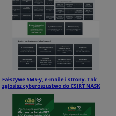
Fałszywe SMS-y, e-maile i strony. Tak
zgłosisz cyberoszustwo do CSIRT NASK