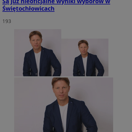
Są już nieoficjalne wyniki wyborów w
Świętochłowicach
193