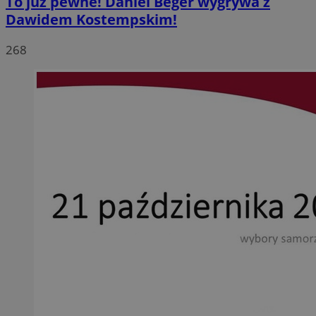
To już pewne! Daniel Beger wygrywa z
Dawidem Kostempskim!
268