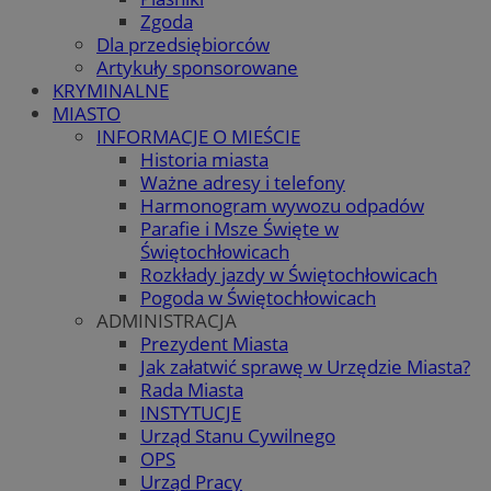
Zgoda
Dla przedsiębiorców
Artykuły sponsorowane
KRYMINALNE
MIASTO
INFORMACJE O MIEŚCIE
Historia miasta
Ważne adresy i telefony
Harmonogram wywozu odpadów
Parafie i Msze Święte w
Świętochłowicach
Rozkłady jazdy w Świętochłowicach
Pogoda w Świętochłowicach
ADMINISTRACJA
Prezydent Miasta
Jak załatwić sprawę w Urzędzie Miasta?
Rada Miasta
INSTYTUCJE
Urząd Stanu Cywilnego
OPS
Urząd Pracy