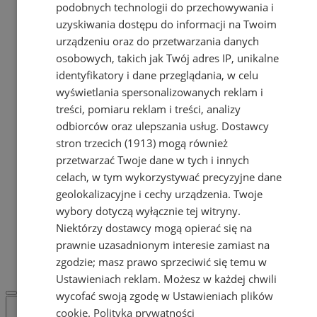
podobnych technologii do przechowywania i
Komenda Miejska Policji
Straż Miejska
uzyskiwania dostępu do informacji na Twoim
Straż Pożarna
urządzeniu oraz do przetwarzania danych
KATALOG FIRM
osobowych, takich jak Twój adres IP, unikalne
KATALOG FIRM
identyfikatory i dane przeglądania, w celu
Dodaj firmę do katalogu
wyświetlania spersonalizowanych reklam i
POLECAMY
treści, pomiaru reklam i treści, analizy
Skup.io - Skup nieruchomości
odbiorców oraz ulepszania usług.
Dostawcy
Świętochłowice
Skup - nieruchomosci.org
stron trzecich (1913)
mogą również
OGŁOSZENIA
przetwarzać Twoje dane w tych i innych
OGŁOSZENIA
celach, w tym wykorzystywać precyzyjne dane
Dodaj ogłoszenie
geolokalizacyjne i cechy urządzenia. Twoje
POLECAMY
wybory dotyczą wyłącznie tej witryny.
Protocol IT
Niektórzy dostawcy mogą opierać się na
Pracuj.pl - praca w Świętochłowicach
prawnie uzasadnionym interesie zamiast na
REKLAMA
WSPÓŁPRACA
zgodzie; masz prawo sprzeciwić się temu w
Ustawieniach reklam
. Możesz w każdej chwili
wycofać swoją zgodę w
Ustawieniach plików
cookie
.
Polityka prywatności