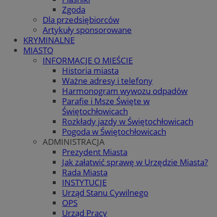
Zgoda
Dla przedsiębiorców
Artykuły sponsorowane
KRYMINALNE
MIASTO
INFORMACJE O MIEŚCIE
Historia miasta
Ważne adresy i telefony
Harmonogram wywozu odpadów
Parafie i Msze Święte w
Świętochłowicach
Rozkłady jazdy w Świętochłowicach
Pogoda w Świętochłowicach
ADMINISTRACJA
Prezydent Miasta
Jak załatwić sprawę w Urzędzie Miasta?
Rada Miasta
INSTYTUCJE
Urząd Stanu Cywilnego
OPS
Urząd Pracy