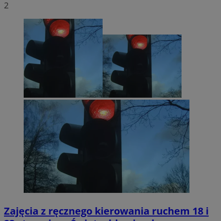
2
korzystać ze strony internetowej.
Provider
/
Okres
Nazwa
Domena
przechowywania
QeSessID
swiony.pl
1 rok
MvSessID
swiony.pl
1 rok
SessID
swiony.pl
1 rok
CookieScriptConsent
4 tygodnie 2 dni
CookieScript
swiony.pl
Zajęcia z ręcznego kierowania ruchem 18 i