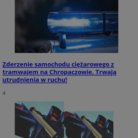
Zderzenie samochodu ciężarowego z
tramwajem na Chropaczowie. Trwają
utrudnienia w ruchu!
4