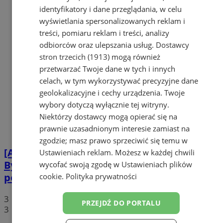
identyfikatory i dane przeglądania, w celu
wyświetlania spersonalizowanych reklam i
treści, pomiaru reklam i treści, analizy
odbiorców oraz ulepszania usług.
Dostawcy
stron trzecich (1913)
mogą również
przetwarzać Twoje dane w tych i innych
celach, w tym wykorzystywać precyzyjne dane
geolokalizacyjne i cechy urządzenia. Twoje
wybory dotyczą wyłącznie tej witryny.
Niektórzy dostawcy mogą opierać się na
prawnie uzasadnionym interesie zamiast na
zgodzie; masz prawo sprzeciwić się temu w
[AKTUALIZACJA] Kolizja na skrzyżowaniu
Ustawieniach reklam
. Możesz w każdej chwili
Bytomskiej z Chorzowską. Jest osoba
wycofać swoją zgodę w
Ustawieniach plików
poszkodowana!
cookie
.
Polityka prywatności
3
PRZEJDŹ DO PORTALU
3