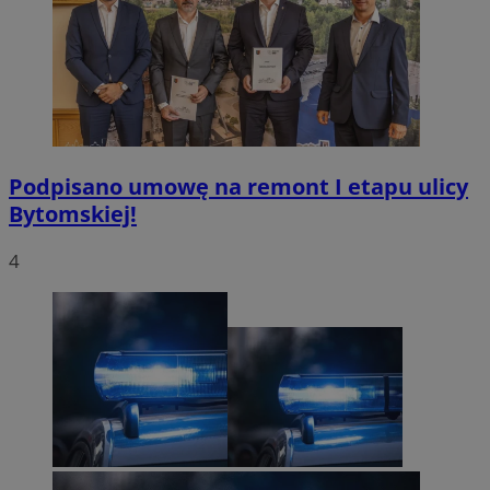
Podpisano umowę na remont I etapu ulicy
Bytomskiej!
4