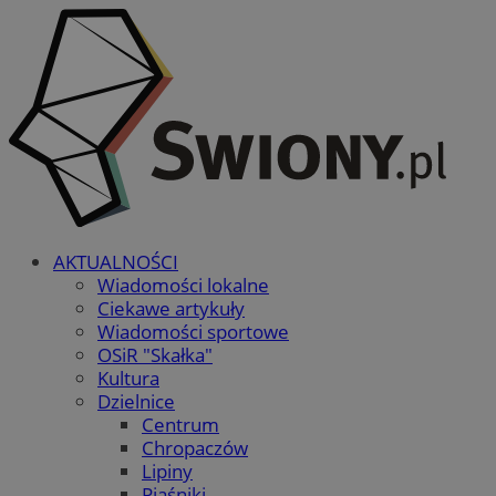
AKTUALNOŚCI
Wiadomości lokalne
Ciekawe artykuły
Wiadomości sportowe
OSiR "Skałka"
Kultura
Dzielnice
Centrum
Chropaczów
Lipiny
Piaśniki