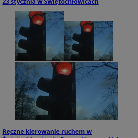
23 stycznia w Świętochłowicach
Polityce
VISITOR_PRIVACY_METADATA
5 miesięcy 4
YouTube
prywatności Google
tygodnie
.youtube.com
Ręczne kierowanie ruchem w