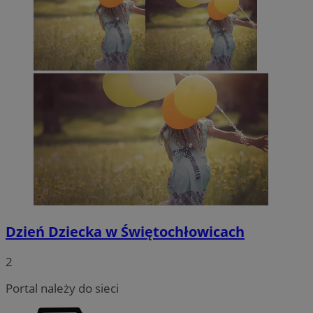
INGRESSCOOKIE
Sesja
NGINX Inc.
bh.contextweb.com
Dzień Dziecka w Świętochłowicach
2
Portal należy do sieci
suid
1 rok
Simplifi Holdings