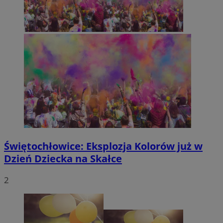
li_gc
5 miesięc
LinkedIn
tygodni
Corporation
.linkedin.com
Polityce
prywatności Google
VISITOR_PRIVACY_METADATA
5 miesięc
YouTube
tygodni
.youtube.com
Świętochłowice: Eksplozja Kolorów już w
Dzień Dziecka na Skałce
2