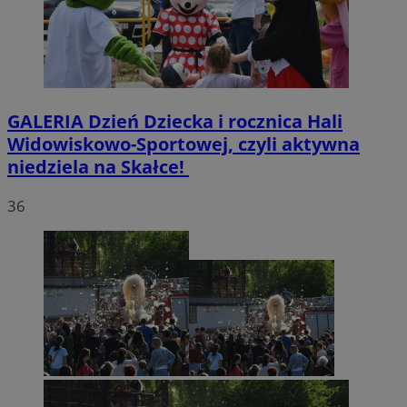
GALERIA
Dzień Dziecka i rocznica Hali
Widowiskowo-Sportowej, czyli aktywna
niedziela na Skałce!
36