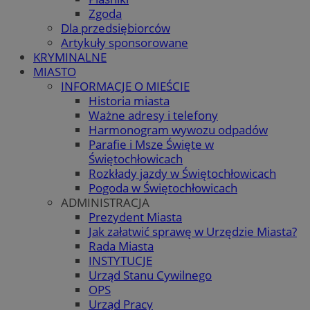
Zgoda
Dla przedsiębiorców
Artykuły sponsorowane
KRYMINALNE
MIASTO
INFORMACJE O MIEŚCIE
Historia miasta
Ważne adresy i telefony
Harmonogram wywozu odpadów
Parafie i Msze Święte w
Świętochłowicach
Rozkłady jazdy w Świętochłowicach
Pogoda w Świętochłowicach
ADMINISTRACJA
Prezydent Miasta
Jak załatwić sprawę w Urzędzie Miasta?
Rada Miasta
INSTYTUCJE
Urząd Stanu Cywilnego
OPS
Urząd Pracy