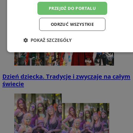
PRZEJDŹ DO PORTALU
ODRZUĆ WSZYSTKIE
POKAŻ SZCZEGÓŁY
Niezbędne
Wydajność
Targetowanie
Dzień dziecka. Tradycje i zwyczaje na całym
Funkcjonalność
świecie
Niezbędne
Wydajność
Targetowanie
Funkcjonalność