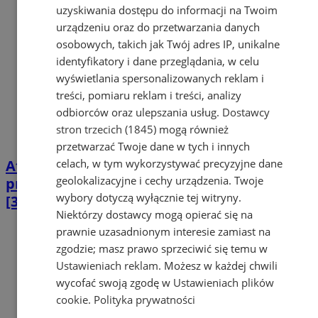
uzyskiwania dostępu do informacji na Twoim
urządzeniu oraz do przetwarzania danych
osobowych, takich jak Twój adres IP, unikalne
identyfikatory i dane przeglądania, w celu
wyświetlania spersonalizowanych reklam i
treści, pomiaru reklam i treści, analizy
odbiorców oraz ulepszania usług.
Dostawcy
stron trzecich (1845)
mogą również
przetwarzać Twoje dane w tych i innych
celach, w tym wykorzystywać precyzyjne dane
Atrakcje na Dzień Dziecka i więcej:
geolokalizacyjne i cechy urządzenia. Twoje
przegląd najlepszych wydarzeń w regionie
wybory dotyczą wyłącznie tej witryny.
[30.05–5.06]
Niektórzy dostawcy mogą opierać się na
prawnie uzasadnionym interesie zamiast na
zgodzie; masz prawo sprzeciwić się temu w
Ustawieniach reklam
. Możesz w każdej chwili
wycofać swoją zgodę w
Ustawieniach plików
cookie
.
Polityka prywatności