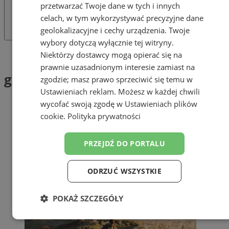
przetwarzać Twoje dane w tych i innych
celach, w tym wykorzystywać precyzyjne dane
geolokalizacyjne i cechy urządzenia. Twoje
wybory dotyczą wyłącznie tej witryny.
Tag: górska wyprawa
Niektórzy dostawcy mogą opierać się na
prawnie uzasadnionym interesie zamiast na
górska wyprawa (1)
zgodzie; masz prawo sprzeciwić się temu w
Ustawieniach reklam
. Możesz w każdej chwili
wycofać swoją zgodę w
Ustawieniach plików
cookie
.
Polityka prywatności
PRZEJDŹ DO PORTALU
ODRZUĆ WSZYSTKIE
POKAŻ SZCZEGÓŁY
Niezbędne
Wydajność
Targetowanie