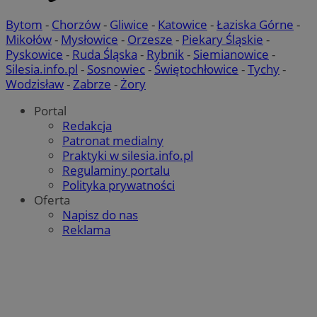
MvSessID
swiony.pl
1 rok
Bytom
-
Chorzów
-
Gliwice
-
Katowice
-
Łaziska Górne
-
Mikołów
-
Mysłowice
-
Orzesze
-
Piekary Śląskie
-
Pyskowice
-
Ruda Śląska
-
Rybnik
-
Siemianowice
-
Silesia.info.pl
-
Sosnowiec
-
Świętochłowice
-
Tychy
-
SessID
swiony.pl
1 rok
Wodzisław
-
Zabrze
-
Żory
Portal
CookieScriptConsent
4 tygodnie 2 dni
CookieScript
Redakcja
swiony.pl
Patronat medialny
Praktyki w silesia.info.pl
Regulaminy portalu
Polityka prywatności
Oferta
Napisz do nas
Reklama
Polityce
VISITOR_PRIVACY_METADATA
5 miesięcy 4
YouTube
prywatności Google
tygodnie
.youtube.com