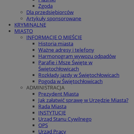
Zgoda
Dla przedsiębiorców
Artykuły sponsorowane
KRYMINALNE
MIASTO
INFORMACJE O MIEŚCIE
Historia miasta
Ważne adresy i telefony
Harmonogram wywozu odpadów
Parafie i Msze Święte w
Świętochłowicach
Rozkłady jazdy w Świętochłowicach
Pogoda w Świętochłowicach
ADMINISTRACJA
Prezydent Miasta
Jak załatwić sprawę w Urzędzie Miasta?
Rada Miasta
INSTYTUCJE
Urząd Stanu Cywilnego
OPS
Urząd Pracy