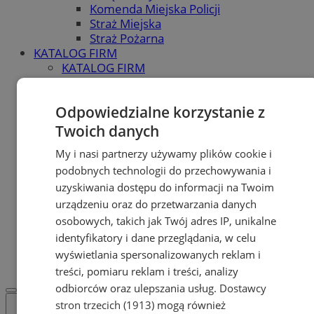
Komenda Miejska Policji
Straż Miejska
Straż Pożarna
KATALOG FIRM
KATALOG FIRM
Dodaj firmę do katalogu
POLECAMY
Odpowiedzialne korzystanie z
Skup.io - Skup nieruchomości
Świętochłowice
Twoich danych
Skup - nieruchomosci.org
My i nasi partnerzy używamy plików cookie i
OGŁOSZENIA
OGŁOSZENIA
podobnych technologii do przechowywania i
Dodaj ogłoszenie
uzyskiwania dostępu do informacji na Twoim
POLECAMY
urządzeniu oraz do przetwarzania danych
Protocol IT
osobowych, takich jak Twój adres IP, unikalne
Pracuj.pl - praca w Świętochłowicach
identyfikatory i dane przeglądania, w celu
REKLAMA
wyświetlania spersonalizowanych reklam i
WSPÓŁPRACA
treści, pomiaru reklam i treści, analizy
odbiorców oraz ulepszania usług.
Dostawcy
stron trzecich (1913)
mogą również