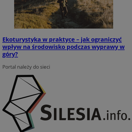
Funkcjonalność
Niesklasyfikowane
Ekoturystyka w praktyce – jak ograniczyć
wpływ na środowisko podczas wyprawy w
góry?
Niezbędne
Wydajność
Targetowanie
Portal należy do sieci
Funkcjonalność
Niesklasyfikowane
Niezbędne pliki cookie umożliwiają korzystanie z
podstawowych funkcji strony internetowej, takich jak
logowanie użytkownika i zarządzanie kontem. Bez
niezbędnych plików cookie nie można prawidłowo
korzystać ze strony internetowej.
Provider
/
Okres
Nazwa
Domena
przechowywania
QeSessID
swiony.pl
1 rok