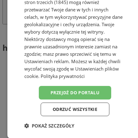
stron trzecich (1845)
mogą również
przetwarzać Twoje dane w tych i innych
celach, w tym wykorzystywać precyzyjne dane
geolokalizacyjne i cechy urządzenia. Twoje
wybory dotyczą wyłącznie tej witryny.
Tag: hala produkcyjna
Niektórzy dostawcy mogą opierać się na
hala produkcyjna (1)
prawnie uzasadnionym interesie zamiast na
zgodzie; masz prawo sprzeciwić się temu w
Ustawieniach reklam
. Możesz w każdej chwili
wycofać swoją zgodę w
Ustawieniach plików
cookie
.
Polityka prywatności
PRZEJDŹ DO PORTALU
ODRZUĆ WSZYSTKIE
POKAŻ SZCZEGÓŁY