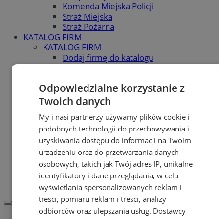
Komenda Miejska Policji
Straż Miejska
Straż Pożarna
KATALOG FIRM
KATALOG FIRM
Dodaj firmę do katalogu
POLECAMY
Skup.io - Skup nieruchomości
Odpowiedzialne korzystanie z
Świętochłowice
Skup - nieruchomosci.org
Twoich danych
OGŁOSZENIA
My i nasi partnerzy używamy plików cookie i
OGŁOSZENIA
podobnych technologii do przechowywania i
Dodaj ogłoszenie
POLECAMY
uzyskiwania dostępu do informacji na Twoim
Protocol IT
urządzeniu oraz do przetwarzania danych
Pracuj.pl - praca w Świętochłowicach
osobowych, takich jak Twój adres IP, unikalne
REKLAMA
identyfikatory i dane przeglądania, w celu
WSPÓŁPRACA
wyświetlania spersonalizowanych reklam i
treści, pomiaru reklam i treści, analizy
odbiorców oraz ulepszania usług.
Dostawcy