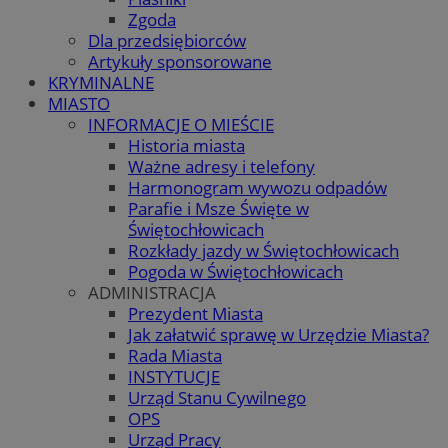
Zgoda
Dla przedsiębiorców
Artykuły sponsorowane
KRYMINALNE
MIASTO
INFORMACJE O MIEŚCIE
Historia miasta
Ważne adresy i telefony
Harmonogram wywozu odpadów
Parafie i Msze Święte w
Świętochłowicach
Rozkłady jazdy w Świętochłowicach
Pogoda w Świętochłowicach
ADMINISTRACJA
Prezydent Miasta
Jak załatwić sprawę w Urzędzie Miasta?
Rada Miasta
INSTYTUCJE
Urząd Stanu Cywilnego
OPS
Urząd Pracy