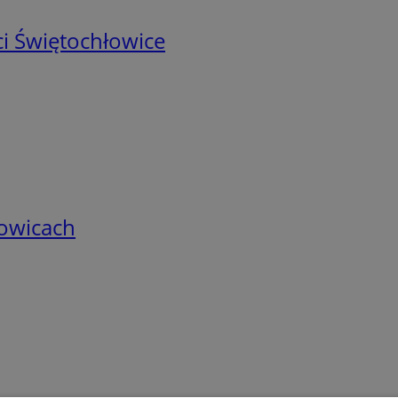
i Świętochłowice
łowicach