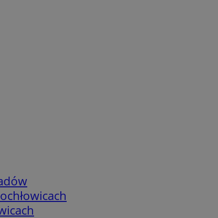
adów
tochłowicach
wicach