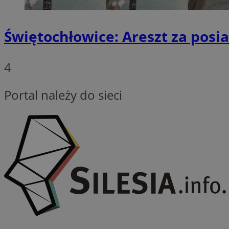
_clsk
Świętochłowice: Areszt za posi
MUID
FCCDCF
4
__eoi
Portal należy do sieci
ANONCHK
_clck
ustat_gid
_fbp
MUID