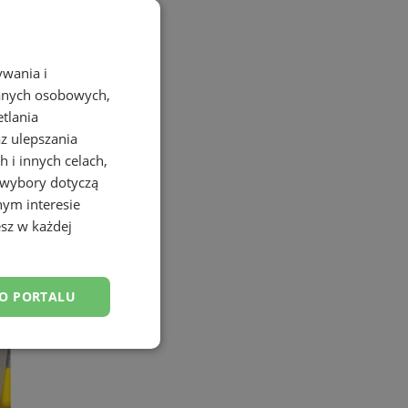
ywania i
danych osobowych,
etlania
az ulepszania
 i innych celach,
 wybory dotyczą
nym interesie
sz w każdej
DO PORTALU
esklasyfikowane