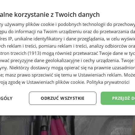
lne korzystanie z Twoich danych
rzy używamy plików cookie i podobnych technologii do przechow
ępu do informacji na Twoim urządzeniu oraz do przetwarzania 
dres IP, unikalne identyfikatory i dane przeglądania, w celu wyświ
h reklam i treści, pomiaru reklam i treści, analizy odbiorców or
tron trzecich (1913)
mogą również przetwarzać Twoje dane w tych
wać precyzyjne dane geolokalizacyjne i cechy urządzenia. Twoje
tryny. Niektórzy dostawcy mogą opierać się na prawnie uzasadnio
ie; masz prawo sprzeciwić się temu w
Ustawieniach reklam
. Może
woją zgodę w
Ustawieniach plików cookie
.
Polityka prywatności
EGÓŁY
ODRZUĆ WSZYSTKIE
PRZEJDŹ 
Wydajność
Targetowanie
Funkcjonalność
Ni