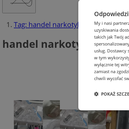
Odpowiedzia
Tag: handel narkotykami
My i nasi partne
uzyskiwania dost
takich jak Twój a
handel narkotykami (3)
spersonalizowanyc
usług.
Dostawcy s
w tym wykorzysty
wyłącznie tej wi
zamiast na zgodz
chwili wycofać s
POKAŻ SZCZ
Niezbędne