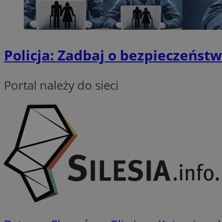
Policja: Zadbaj o bezpieczeńst
INGRESSCOOKIE
Portal należy do sieci
suid
__cf_bm
CookieScriptConse
Pro