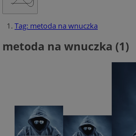
Tag: metoda na wnuczka
Niezbędne pliki cook
zarządzanie kontem. 
metoda na wnuczka (1)
Nazwa
QeSessID
MvSessID
SessID
euds
li_gc
VISITOR_PRIVACY_