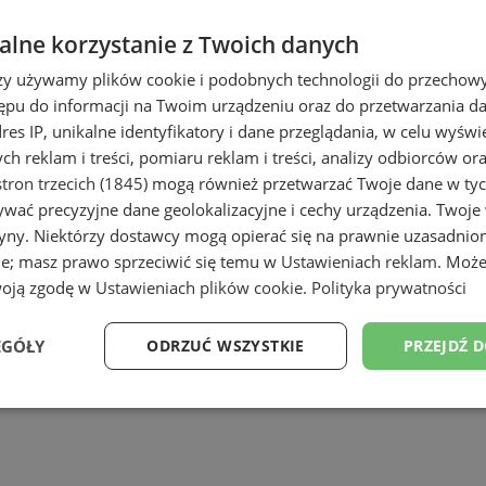
lne korzystanie z Twoich danych
i Świętochłowice
rzy używamy plików cookie i podobnych technologii do przechow
ępu do informacji na Twoim urządzeniu oraz do przetwarzania 
dres IP, unikalne identyfikatory i dane przeglądania, w celu wyświ
h reklam i treści, pomiaru reklam i treści, analizy odbiorców or
tron trzecich (1845)
mogą również przetwarzać Twoje dane w tych
wać precyzyjne dane geolokalizacyjne i cechy urządzenia. Twoje
tryny. Niektórzy dostawcy mogą opierać się na prawnie uzasadnio
ie; masz prawo sprzeciwić się temu w
Ustawieniach reklam
. Może
łowicach
woją zgodę w
Ustawieniach plików cookie
.
Polityka prywatności
EGÓŁY
ODRZUĆ WSZYSTKIE
PRZEJDŹ 
e
Wydajność
Targetowanie
Fu