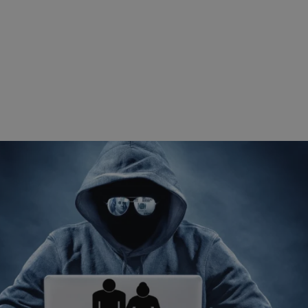
Niezbędne
Wydajność
Targetowanie
Funkcjonalność
ie umożliwiają korzystanie z podstawowych funkcji strony internetowej, takich jak log
Bez niezbędnych plików cookie nie można prawidłowo korzystać ze strony internetowe
Okres
Provider
/
Domena
Opis
przechowywania
swiony.pl
1 rok
Ten plik cookie przechowuje id
swiony.pl
1 rok
Ten plik cookie przechowuje id
swiony.pl
1 rok
Ten plik cookie przechowuje id
.rfihub.com
Sesja
Ten plik cookie jest używany
zgody użytkownika w odniesie
śledzenia. Zazwyczaj rejestruj
zdecydował się na usługi śledz
5 miesięcy 4
Służy do przechowywania zgod
LinkedIn
tygodnie
używanie plików cookie do in
Corporation
.linkedin.com
METADATA
5 miesięcy 4
Ten plik cookie przechowuje i
YouTube
tygodnie
użytkownika oraz jego prefere
.youtube.com
prywatności podczas korzystan