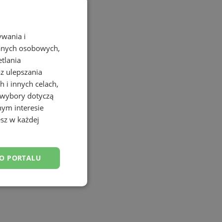
ywania i
danych osobowych,
etlania
az ulepszania
 i innych celach,
 wybory dotyczą
nym interesie
sz w każdej
DO PORTALU
nkcjonalność