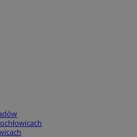
adów
tochłowicach
wicach