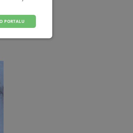
DO PORTALU
esklasyfikowane
ane
owanie użytkownika i
j.
ator sesji.
ator sesji.