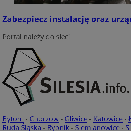
_ga
Zabezpiecz instalację oraz ur
VISITOR_INFO1_LIV
Portal należy do sieci
_clsk
ustat_6nfvwhmzau
_clsk
MUID
FCCDCF
__eoi
ANONCHK
Bytom
-
Chorzów
-
Gliwice
-
Katowice
-
_clck
Ruda Śląska
-
Rybnik
-
Siemianowice
-
S