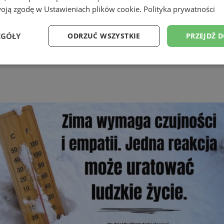
woją zgodę w
Ustawieniach plików cookie
.
Polityka prywatności
EGÓŁY
ODRZUĆ WSZYSTKIE
PRZEJDŹ 
Wydajność
Targetowanie
Funkcjonalność
Ni
ezbędne
Wydajność
Targetowanie
Funkcjonalność
Niesklasyfikow
ie umożliwiają korzystanie z podstawowych funkcji strony internetowej, takich jak log
Bez niezbędnych plików cookie nie można prawidłowo korzystać ze strony internetowe
Provider
/
Okres
Opis
Domena
przechowywania
swiony.pl
1 rok
Ten plik cookie przechowuje identyfik
swiony.pl
1 rok
Ten plik cookie przechowuje identyfik