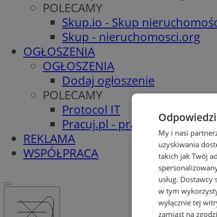
POLECAMY
Skup.io - Skup nieruchomośc
Skup - nieruchomosci.org
OGŁOSZENIA
OGŁOSZENIA
Dodaj ogłoszenie
POLECAMY
Protocol IT
Odpowiedzia
Pracuj.pl - praca w Świętoch
My i nasi partne
REKLAMA
uzyskiwania dost
WSPÓŁPRACA
takich jak Twój a
spersonalizowanyc
usług.
Dostawcy s
w tym wykorzysty
wyłącznie tej wi
zamiast na zgodz