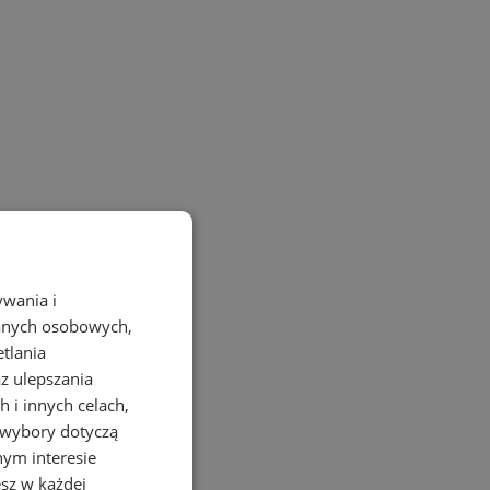
ywania i
danych osobowych,
etlania
az ulepszania
 i innych celach,
 wybory dotyczą
nym interesie
sz w każdej