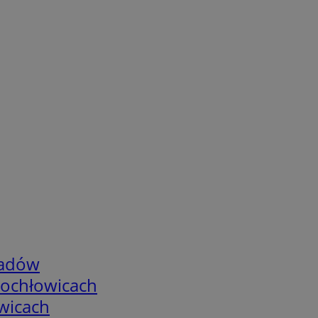
adów
tochłowicach
wicach