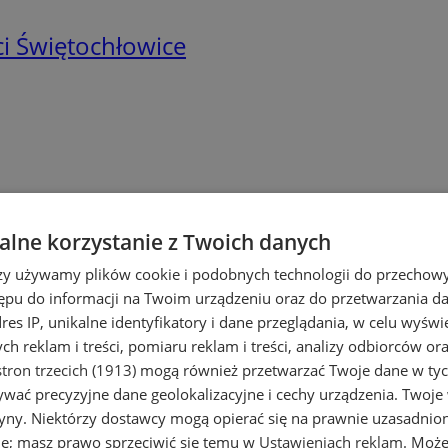
i Świętochłowice
lne korzystanie z Twoich danych
łowicach
rzy używamy plików cookie i podobnych technologii do przechow
ępu do informacji na Twoim urządzeniu oraz do przetwarzania 
dres IP, unikalne identyfikatory i dane przeglądania, w celu wyświ
h reklam i treści, pomiaru reklam i treści, analizy odbiorców or
tron trzecich (1913)
mogą również przetwarzać Twoje dane w tych
wać precyzyjne dane geolokalizacyjne i cechy urządzenia. Twoje
tryny. Niektórzy dostawcy mogą opierać się na prawnie uzasadnio
ie; masz prawo sprzeciwić się temu w
Ustawieniach reklam
. Może