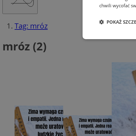
chwili wycofać s
POKAŻ SZCZ
Tag: mróz
Niezbędne
mróz (2)
Ni
Niezbędne pliki cook
zarządzanie kontem. 
Nazwa
QeSessID
MvSessID