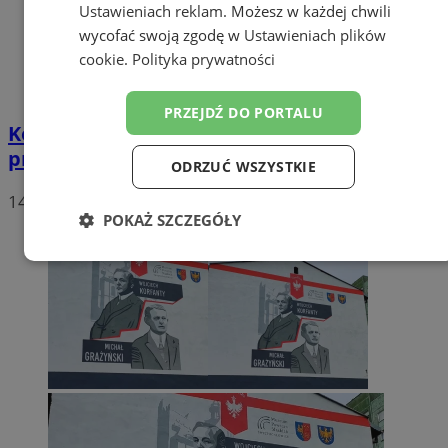
Ustawieniach reklam
. Możesz w każdej chwili
wycofać swoją zgodę w
Ustawieniach plików
cookie
.
Polityka prywatności
PRZEJDŹ DO PORTALU
Kolejny mural w Świętochłowicach. Nowy
projekt na placu Słowiańskim w Lipinach
ODRZUĆ WSZYSTKIE
14
POKAŻ SZCZEGÓŁY
Niezbędne
Wydajność
Targetowanie
Funkcjonalność