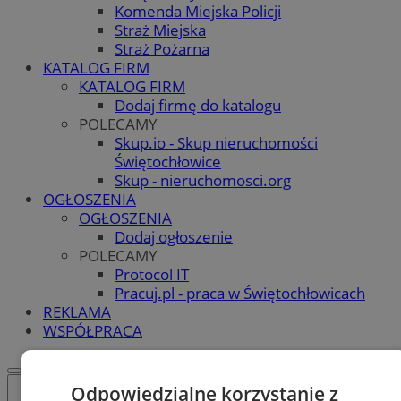
Komenda Miejska Policji
Straż Miejska
Straż Pożarna
KATALOG FIRM
KATALOG FIRM
Dodaj firmę do katalogu
POLECAMY
Skup.io - Skup nieruchomości
Świętochłowice
Skup - nieruchomosci.org
OGŁOSZENIA
OGŁOSZENIA
Dodaj ogłoszenie
POLECAMY
Protocol IT
Pracuj.pl - praca w Świętochłowicach
REKLAMA
WSPÓŁPRACA
Odpowiedzialne korzystanie z