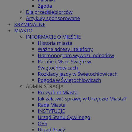
Zgoda
Dla przedsiębiorców
Artykuły sponsorowane
KRYMINALNE
MIASTO
INFORMACJE O MIEŚCIE
Historia miasta
Ważne adresy i telefony
Harmonogram wywozu odpadów
Parafie i Msze Święte w
Świętochłowicach
Rozkłady jazdy w Świętochłowicach
Pogoda w Świętochłowicach
ADMINISTRACJA
Prezydent Miasta
Jak załatwić sprawę w Urzędzie Miasta?
Rada Miasta
INSTYTUCJE
Urząd Stanu Cywilnego
OPS
Urząd Pracy