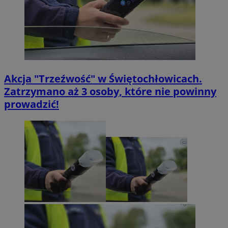
SessID
swiony.pl
1 rok
CookieScriptConsent
4 tygodnie 2 dni
CookieScript
swiony.pl
Akcja "Trzeźwość" w Świętochłowicach.
Zatrzymano aż 3 osoby, które nie powinny
prowadzić!
Polityce
VISITOR_PRIVACY_METADATA
5 miesięcy 4
YouTube
prywatności Google
tygodnie
.youtube.com