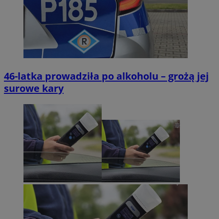
Niezbędne
Wydajność
Targetowanie
Funkcjonalność
Niesklasyfikowane
46-latka prowadziła po alkoholu – grożą jej
surowe kary
Niezbędne pliki cookie umożliwiają korzystanie z
podstawowych funkcji strony internetowej, takich jak
logowanie użytkownika i zarządzanie kontem. Bez
niezbędnych plików cookie nie można prawidłowo
korzystać ze strony internetowej.
Provider
/
Okres
Nazwa
Domena
przechowywania
QeSessID
swiony.pl
1 rok
MvSessID
swiony.pl
1 rok