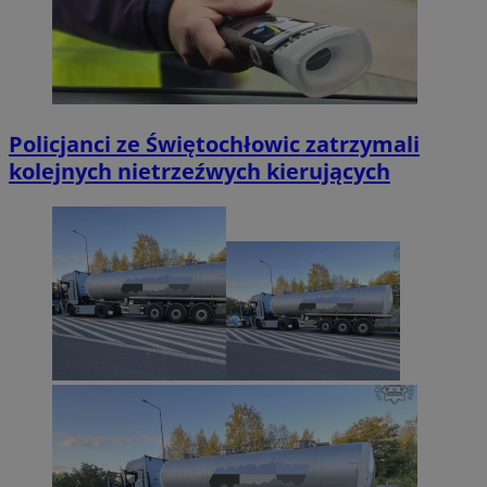
Policjanci ze Świętochłowic zatrzymali
kolejnych nietrzeźwych kierujących