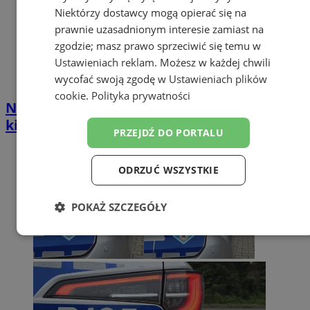
Niektórzy dostawcy mogą opierać się na
prawnie uzasadnionym interesie zamiast na
zgodzie; masz prawo sprzeciwić się temu w
Ustawieniach reklam
. Możesz w każdej chwili
wycofać swoją zgodę w
Ustawieniach plików
cookie
.
Polityka prywatności
Nietrzeźwy rowerzysta i recydywista za
kierownicą – obaj w rękach policji
PRZEJDŹ DO PORTALU
ODRZUĆ WSZYSTKIE
POKAŻ SZCZEGÓŁY
Niezbędne
Wydajność
Targetowanie
Funkcjonalność
Niesklasyfikowane