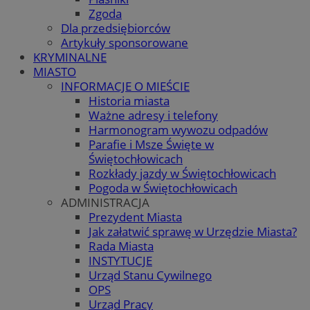
Zgoda
Dla przedsiębiorców
Artykuły sponsorowane
KRYMINALNE
MIASTO
INFORMACJE O MIEŚCIE
Historia miasta
Ważne adresy i telefony
Harmonogram wywozu odpadów
Parafie i Msze Święte w
Świętochłowicach
Rozkłady jazdy w Świętochłowicach
Pogoda w Świętochłowicach
ADMINISTRACJA
Prezydent Miasta
Jak załatwić sprawę w Urzędzie Miasta?
Rada Miasta
INSTYTUCJE
Urząd Stanu Cywilnego
OPS
Urząd Pracy