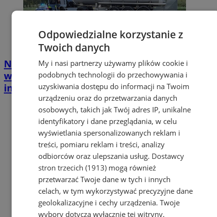
Odpowiedzialne korzystanie z
Twoich danych
Nietrzeźwi i bez uprawnień za kierownicą
My i nasi partnerzy używamy plików cookie i
w Świętochłowicach – weekend pełen
podobnych technologii do przechowywania i
uzyskiwania dostępu do informacji na Twoim
interwencji
urządzeniu oraz do przetwarzania danych
osobowych, takich jak Twój adres IP, unikalne
identyfikatory i dane przeglądania, w celu
wyświetlania spersonalizowanych reklam i
treści, pomiaru reklam i treści, analizy
odbiorców oraz ulepszania usług.
Dostawcy
stron trzecich (1913)
mogą również
przetwarzać Twoje dane w tych i innych
celach, w tym wykorzystywać precyzyjne dane
geolokalizacyjne i cechy urządzenia. Twoje
wybory dotyczą wyłącznie tej witryny.