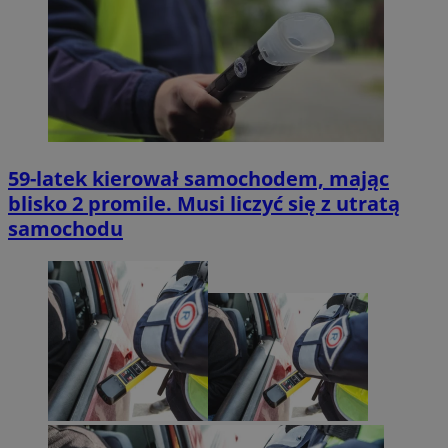
59-latek kierował samochodem, mając
blisko 2 promile. Musi liczyć się z utratą
samochodu
Provider
/
Okres
Nazwa
Opis
Domena
przechowywania