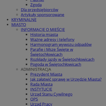
Zgoda
Dla przedsiębiorców
Artykuły sponsorowane
KRYMINALNE
MIASTO
INFORMACJE O MIEŚCIE
Historia miasta
Ważne adresy i telefony
Harmonogram wywozu odpadów
Parafie i Msze Święte w
Świętochłowicach
Rozkłady jazdy w Świętochłowicach
Pogoda w Świętochłowicach
ADMINISTRACJA
Prezydent Miasta
Jak załatwić sprawę w Urzędzie Miasta?
Rada Miasta
INSTYTUCJE
Urząd Stanu Cywilnego
OPS
Urząd Pracy