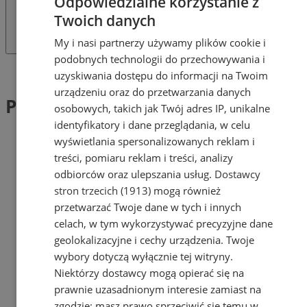
Odpowiedzialne korzystanie z
Twoich danych
My i nasi partnerzy używamy plików cookie i
podobnych technologii do przechowywania i
Tag: Przebudowa ulicy Bytomskiej
uzyskiwania dostępu do informacji na Twoim
urządzeniu oraz do przetwarzania danych
Przebudowa ulicy Bytomskiej (2)
osobowych, takich jak Twój adres IP, unikalne
identyfikatory i dane przeglądania, w celu
wyświetlania spersonalizowanych reklam i
treści, pomiaru reklam i treści, analizy
odbiorców oraz ulepszania usług.
Dostawcy
stron trzecich (1913)
mogą również
przetwarzać Twoje dane w tych i innych
celach, w tym wykorzystywać precyzyjne dane
geolokalizacyjne i cechy urządzenia. Twoje
wybory dotyczą wyłącznie tej witryny.
Niektórzy dostawcy mogą opierać się na
prawnie uzasadnionym interesie zamiast na
zgodzie; masz prawo sprzeciwić się temu w