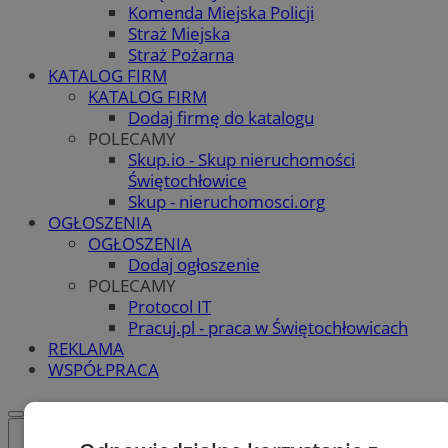
Komenda Miejska Policji
Straż Miejska
Straż Pożarna
KATALOG FIRM
KATALOG FIRM
Dodaj firmę do katalogu
POLECAMY
Skup.io - Skup nieruchomości
Świętochłowice
Skup - nieruchomosci.org
OGŁOSZENIA
OGŁOSZENIA
Dodaj ogłoszenie
POLECAMY
Protocol IT
Pracuj.pl - praca w Świętochłowicach
REKLAMA
WSPÓŁPRACA