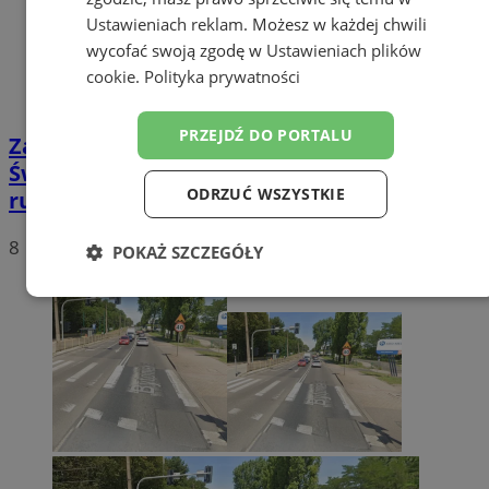
Ustawieniach reklam
. Możesz w każdej chwili
wycofać swoją zgodę w
Ustawieniach plików
cookie
.
Polityka prywatności
PRZEJDŹ DO PORTALU
Zamknięcie zjazdu z DTŚ na Harcerską w
Świętochłowicach. Sprawdź zmiany w
ODRZUĆ WSZYSTKIE
ruchu!
8
POKAŻ SZCZEGÓŁY
Niezbędne
Wydajność
Targetowanie
Funkcjonalność
Niesklasyfikowane