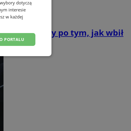
 wybory dotyczą
nym interesie
sz w każdej
ł aresztowany po tym, jak wbił
DO PORTALU
esklasyfikowane
ane
owanie użytkownika i
j.