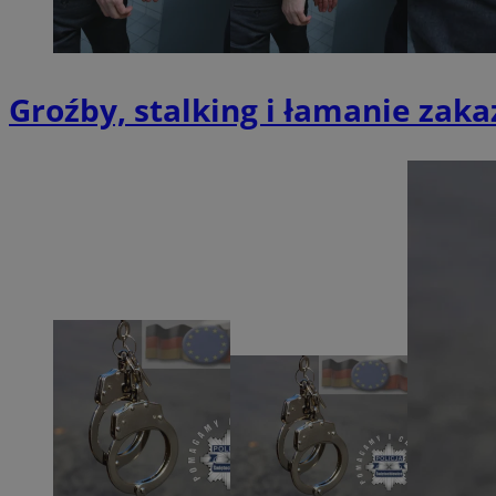
QeSessID
MvSessID
SessID
Groźby, stalking i łamanie zak
CookieScriptConse
VISITOR_PRIVACY_
Nazwa
Nazwa
__Secure-YNID
Nazwa
OAID
SRM_B