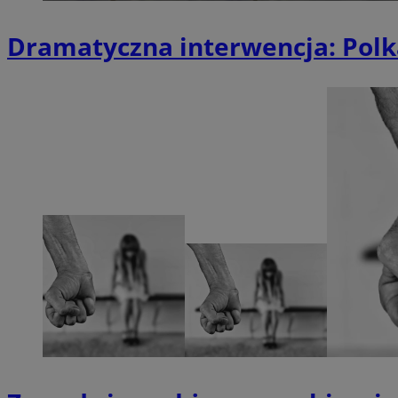
openstat_1gz8lx8d
Dramatyczna interwencja: Polk
_ga_DEDM2KCVWQ
_ga
VISITOR_INFO1_LIV
_clsk
ustat_6nfvwhmzau
_clsk
MUID
FCCDCF
__eoi