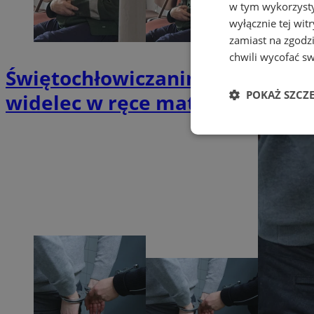
w tym wykorzysty
wyłącznie tej wi
zamiast na zgodz
chwili wycofać s
Świętochłowiczanin znęcał się 
POKAŻ SZCZ
widelec w ręce matki
Niezbędne
Ni
Niezbędne pliki cook
zarządzanie kontem. 
Nazwa