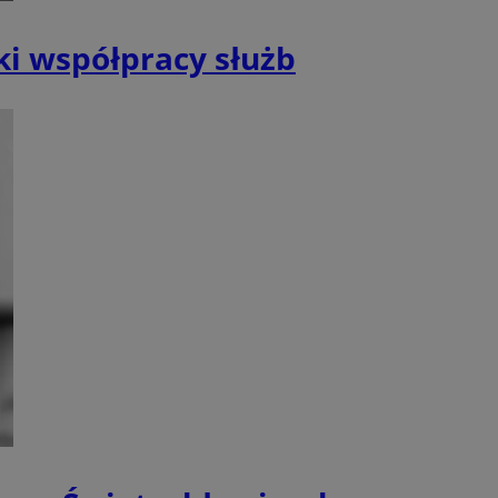
dzenia w różnych
 zbierania danych o
 witryny przez
i współpracy służb
nalytics do
ają w tworzeniu
 popularności
u oraz czasu
le Analytics - co
e.
żywanej usługi
o rozróżniania
stawiany przez
nie losowo
referencje
enta. Jest on
e filmów z YouTube
trynie i służy do
ch; może również
h, sesji i kampanii
jący witrynę
tarej wersji
owaniem Microsoft
chowywania
o identyfikacji
elu przeglądów stron
ika i gromadzenia
cznych.
u analizy
Są niezbędne do
owaniem Microsoft
 skryptów
chowywania
y.
elu przeglądów stron
cznych.
powszechnie używany
jako unikalny
nętrznej przez
nika. Można to
wbudowanych
oft. Powszechnie
a zaangażowania
izuje się w wielu
ową, pomagając
rosoft,
lizować wydajność
ie użytkowników.