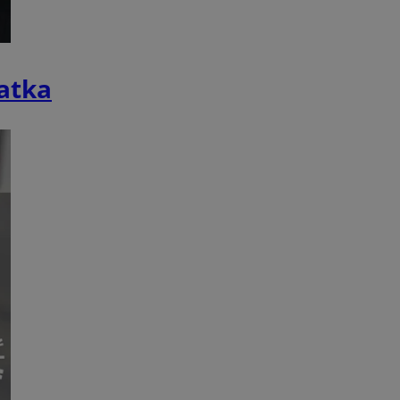
ator sesji.
ator sesji.
ator sesji.
latka
usługę Cookie-
rencji dotyczących
est to konieczne,
działał poprawnie.
cje o zgodzie
h dotyczących
tryny. Rejestruje
ci i ustawień
ie w kolejnych
nie musi ponownie
 zwiększa wygodę i
ych.
Opis
 OpenX dla
one określone
okie Microsoft MSN,
enia skuteczności,
łowe działanie tej
plik cookie