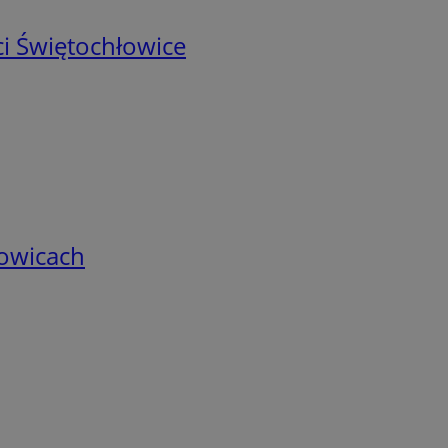
i Świętochłowice
łowicach