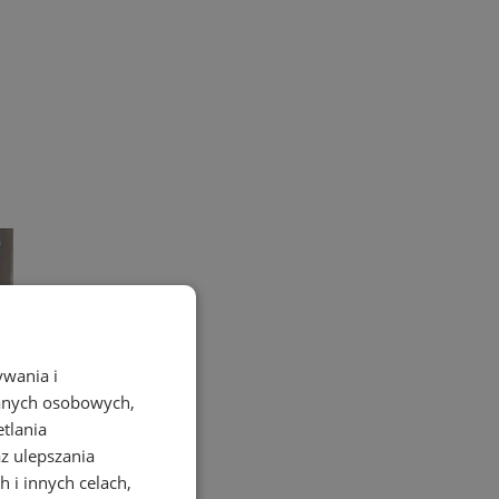
ywania i
danych osobowych,
etlania
az ulepszania
 i innych celach,