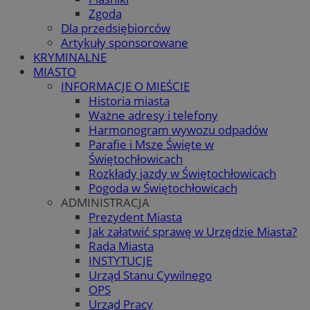
Zgoda
Dla przedsiębiorców
Artykuły sponsorowane
KRYMINALNE
MIASTO
INFORMACJE O MIEŚCIE
Historia miasta
Ważne adresy i telefony
Harmonogram wywozu odpadów
Parafie i Msze Święte w
Świętochłowicach
Rozkłady jazdy w Świętochłowicach
Pogoda w Świętochłowicach
ADMINISTRACJA
Prezydent Miasta
Jak załatwić sprawę w Urzędzie Miasta?
Rada Miasta
INSTYTUCJE
Urząd Stanu Cywilnego
OPS
Urząd Pracy