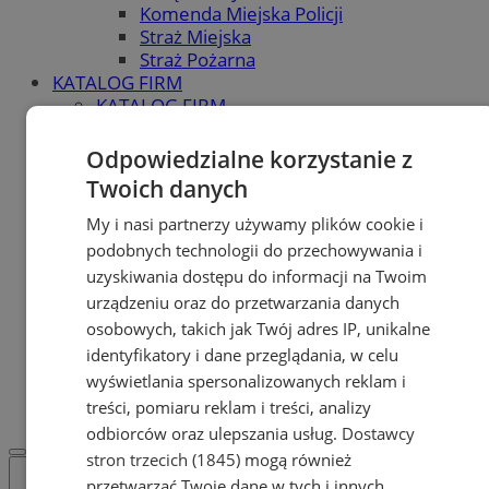
Komenda Miejska Policji
Straż Miejska
Straż Pożarna
KATALOG FIRM
KATALOG FIRM
Dodaj firmę do katalogu
POLECAMY
Odpowiedzialne korzystanie z
Skup.io - Skup nieruchomości
Twoich danych
Świętochłowice
Skup - nieruchomosci.org
My i nasi partnerzy używamy plików cookie i
OGŁOSZENIA
podobnych technologii do przechowywania i
OGŁOSZENIA
uzyskiwania dostępu do informacji na Twoim
Dodaj ogłoszenie
urządzeniu oraz do przetwarzania danych
POLECAMY
osobowych, takich jak Twój adres IP, unikalne
Protocol IT
identyfikatory i dane przeglądania, w celu
Pracuj.pl - praca w Świętochłowicach
REKLAMA
wyświetlania spersonalizowanych reklam i
WSPÓŁPRACA
treści, pomiaru reklam i treści, analizy
odbiorców oraz ulepszania usług.
Dostawcy
stron trzecich (1845)
mogą również
przetwarzać Twoje dane w tych i innych