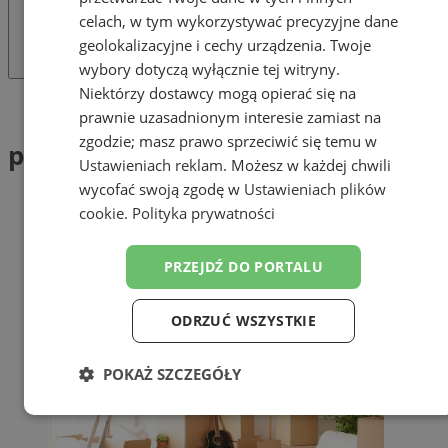
celach, w tym wykorzystywać precyzyjne dane
geolokalizacyjne i cechy urządzenia. Twoje
wybory dotyczą wyłącznie tej witryny.
Niektórzy dostawcy mogą opierać się na
Tag: przeprowadzka
prawnie uzasadnionym interesie zamiast na
zgodzie; masz prawo sprzeciwić się temu w
przeprowadzka (1)
Ustawieniach reklam
. Możesz w każdej chwili
wycofać swoją zgodę w
Ustawieniach plików
cookie
.
Polityka prywatności
PRZEJDŹ DO PORTALU
ODRZUĆ WSZYSTKIE
POKAŻ SZCZEGÓŁY
Niezbędne
Wydajność
Targetowanie