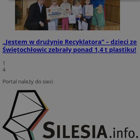
Niezbędne
Wydajność
Targetowanie
Funkcjonalność
Niesklasyfikowane
„Jestem w drużynie Recyklatora” – dzieci ze
Świętochłowic zebrały ponad 1,4 t plastiku!
1
4
Niezbędne
Wydajność
Targetowanie
Funkcjonalność
Niesklasyfikowane
Portal należy do sieci
Niezbędne pliki cookie umożliwiają korzystanie z
podstawowych funkcji strony internetowej, takich jak
logowanie użytkownika i zarządzanie kontem. Bez
niezbędnych plików cookie nie można prawidłowo
korzystać ze strony internetowej.
Provider
/
Okres
Nazwa
Domena
przechowywania
QeSessID
swiony.pl
1 rok