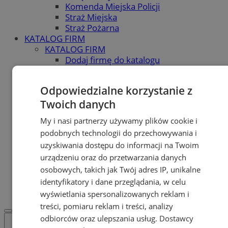
Komenda Miejska Policji
Straż Miejska
Straż Pożarna
KATALOG FIRM
KATALOG FIRM
Dodaj firmę do katalogu
POLECAMY
Skup.io - Skup nieruchomości
Odpowiedzialne korzystanie z
Świętochłowice
Skup - nieruchomosci.org
Twoich danych
OGŁOSZENIA
My i nasi partnerzy używamy plików cookie i
OGŁOSZENIA
podobnych technologii do przechowywania i
Dodaj ogłoszenie
POLECAMY
uzyskiwania dostępu do informacji na Twoim
Protocol IT
urządzeniu oraz do przetwarzania danych
Pracuj.pl - praca w Świętochłowicach
osobowych, takich jak Twój adres IP, unikalne
REKLAMA
identyfikatory i dane przeglądania, w celu
WSPÓŁPRACA
wyświetlania spersonalizowanych reklam i
treści, pomiaru reklam i treści, analizy
odbiorców oraz ulepszania usług.
Dostawcy