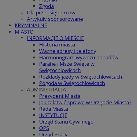
Zgoda
Dla przedsiębiorców
Artykuły sponsorowane
KRYMINALNE
MIASTO
INFORMACJE O MIEŚCIE
Historia miasta
Ważne adresy i telefony
Harmonogram wywozu odpadów
Parafie i Msze Święte w
Świętochłowicach
Rozkłady jazdy w Świętochłowicach
Pogoda w Świętochłowicach
ADMINISTRACJA
Prezydent Miasta
Jak załatwić sprawę w Urzędzie Miasta?
Rada Miasta
INSTYTUCJE
Urząd Stanu Cywilnego
OPS
Urząd Pracy