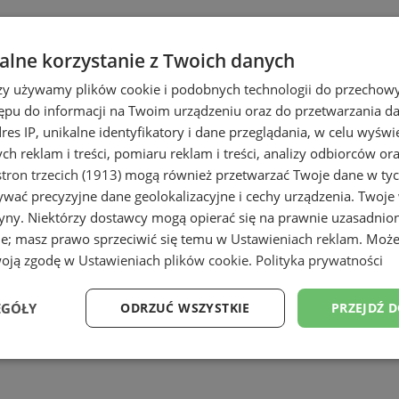
i Świętochłowice
lne korzystanie z Twoich danych
rzy używamy plików cookie i podobnych technologii do przechow
ępu do informacji na Twoim urządzeniu oraz do przetwarzania 
dres IP, unikalne identyfikatory i dane przeglądania, w celu wyświ
h reklam i treści, pomiaru reklam i treści, analizy odbiorców or
tron trzecich (1913)
mogą również przetwarzać Twoje dane w tych
wać precyzyjne dane geolokalizacyjne i cechy urządzenia. Twoje
tryny. Niektórzy dostawcy mogą opierać się na prawnie uzasadnio
łowicach
ie; masz prawo sprzeciwić się temu w
Ustawieniach reklam
. Może
woją zgodę w
Ustawieniach plików cookie
.
Polityka prywatności
EGÓŁY
ODRZUĆ WSZYSTKIE
PRZEJDŹ 
Wydajność
Targetowanie
Funkcjonalność
Ni