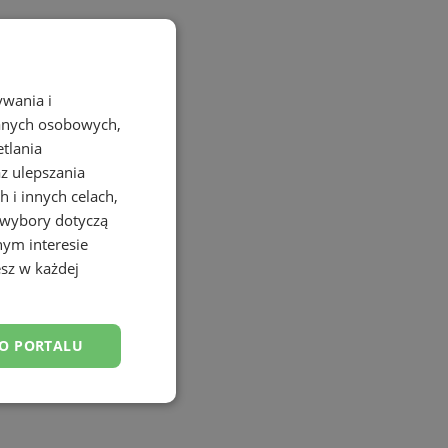
ywania i
danych osobowych,
etlania
az ulepszania
 i innych celach,
 wybory dotyczą
nym interesie
sz w każdej
DO PORTALU
esklasyfikowane