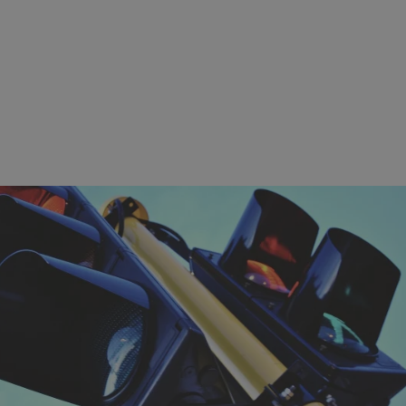
ezbędne
Wydajność
Targetowanie
Funkcjonalność
Niesklasyfikow
ie umożliwiają korzystanie z podstawowych funkcji strony internetowej, takich jak log
Bez niezbędnych plików cookie nie można prawidłowo korzystać ze strony internetowe
Provider
/
Okres
Opis
Domena
przechowywania
swiony.pl
1 rok
Ten plik cookie przechowuje identyfik
swiony.pl
1 rok
Ten plik cookie przechowuje identyfik
swiony.pl
1 rok
Ten plik cookie przechowuje identyfik
nt
4 tygodnie 2 dni
Ten plik cookie jest używany przez 
CookieScript
Script.com do zapamiętywania prefe
swiony.pl
zgody użytkownika na pliki cookie. J
aby baner cookie Cookie-Script.com 
METADATA
5 miesięcy 4
Ten plik cookie przechowuje informa
YouTube
tygodnie
użytkownika oraz jego preferencjac
.youtube.com
prywatności podczas korzystania z wi
wybory dotyczące polityki prywatnoś
zgody, zapewniając ich przestrzegan