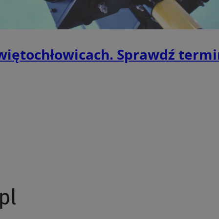
wizytach. Dzięki temu użytkownik 
konfigurować swoich preferencji, co
zgodność z regulacjami ochrony dan
Polityce prywatności Google
Provider
/
Domena
Okres przechowywania
więtochłowicach. Sprawdź termi
Provider
/
Okres
Opis
.youtube.com
5 miesięcy 4 tygodnie
Domena
przechowywania
Provider
/
Okres
Opis
Domena
przechowywania
1 rok
Powiązany z platformą reklamową banerów
OpenX
wydawców. Rejestruje, czy zostały wyświetl
Technologies
1 rok
Jest to własny plik co
Microsoft
reklamy. Podobno używane tylko do zwiększ
który zapewnia prawid
Inc.
Corporation
a nie do kierowania na użytkowników. Jako 
witryny.
reklama.silnet.pl
.c.bing.com
administratora nie można go używać do śle
domenach.
7xXn2vzy857ytt47vccp8v
.openstat.eu
1 rok
Pliki te są używane do
sposobie korzystania z
.swiony.pl
1 rok 1 miesiąc
Ten plik cookie jest używany przez Google A
użytkowników. Pomag
utrzymywania stanu sesji.
raportów dotyczących
podstron, źródeł ruch
1 rok 1 miesiąc
Ta nazwa pliku cookie jest powiązana z Goog
Google LLC
spędzonego w serwisi
stanowi istotną aktualizację powszechnie u
.swiony.pl
analitycznej Google. Ten plik cookie służy d
E
5 miesięcy 4
Ten plik cookie jest u
Google LLC
unikalnych użytkowników poprzez przypisa
tygodnie
Youtube, aby śledzić p
.youtube.com
wygenerowanej liczby jako identyfikatora kli
użytkownika dotycząc
uwzględniony w każdym żądaniu strony w wi
osadzonych w witryna
obliczania danych dotyczących odwiedzającyc
określić, czy odwiedza
na potrzeby raportów analitycznych witryn.
korzysta z nowej, czy s
interfejsu YouTube.
1 dzień
Ten plik cookie jest powiązany z oprogram
Microsoft
Clarity analytics. Jest on używany do prze
.swiony.pl
r9uah2cai3ptamw7s3x3
.ustat.info
1 rok
Te pliki cookie służą d