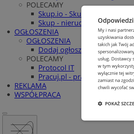
POLECAMY
Skup.io - Skup nieruchomośc
Odpowiedzia
Skup - nieruchomosci.org
OGŁOSZENIA
My i nasi partne
uzyskiwania dost
OGŁOSZENIA
takich jak Twój a
Dodaj ogłoszenie
spersonalizowanyc
POLECAMY
usług.
Dostawcy s
Protocol IT
w tym wykorzysty
wyłącznie tej wi
Pracuj.pl - praca w Świętoch
zamiast na zgodz
REKLAMA
chwili wycofać s
WSPÓŁPRACA
POKAŻ SZCZ
Niezbędne