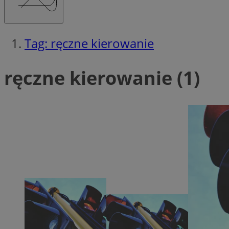
Tag: ręczne kierowanie
Ni
ręczne kierowanie (1)
Niezbędne pliki cook
zarządzanie kontem. 
Nazwa
QeSessID
MvSessID
SessID
CookieScriptConse
VISITOR_PRIVACY_