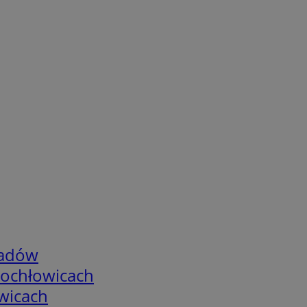
adów
tochłowicach
wicach