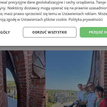
wać precyzyjne dane geolokalizacyjne i cechy urządzenia. Twoje
tryny. Niektórzy dostawcy mogą opierać się na prawnie uzasadnio
ie; masz prawo sprzeciwić się temu w
Ustawieniach reklam
. Może
woją zgodę w
Ustawieniach plików cookie
.
Polityka prywatności
u Zgoda rozpoczęte
EGÓŁY
ODRZUĆ WSZYSTKIE
PRZEJDŹ 
e
Wydajność
Targetowanie
Fu
Niezbędne
Wydajność
Targetowanie
Funkcjonalność
ie umożliwiają korzystanie z podstawowych funkcji strony internetowej, takich jak log
Bez niezbędnych plików cookie nie można prawidłowo korzystać ze strony internetowe
Okres
Provider
/
Domena
Opis
przechowywania