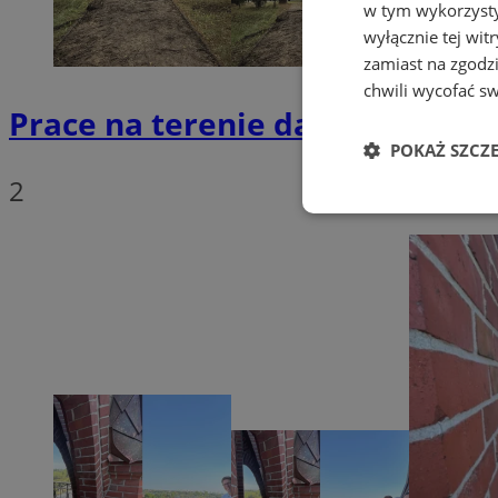
w tym wykorzysty
wyłącznie tej wi
zamiast na zgodz
chwili wycofać s
Prace na terenie dawnego oboz
POKAŻ SZCZ
2
Niezbędn
Niezbędne pliki cook
zarządzanie kontem. 
Nazwa