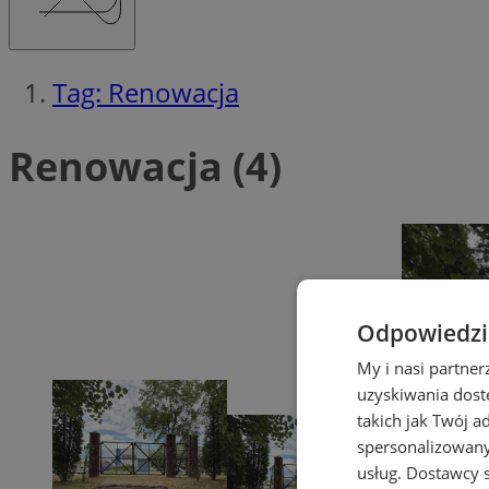
Tag: Renowacja
Renowacja (4)
Odpowiedzia
My i nasi partne
uzyskiwania dost
takich jak Twój a
spersonalizowanyc
usług.
Dostawcy s