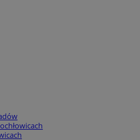
adów
tochłowicach
wicach