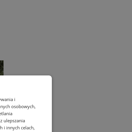
ywania i
danych osobowych,
etlania
az ulepszania
 i innych celach,