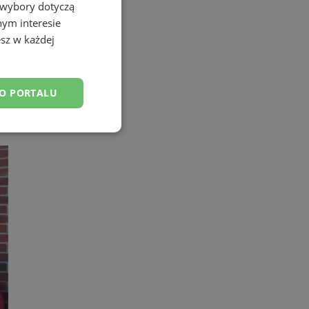
 wybory dotyczą
nym interesie
sz w każdej
DO PORTALU
nkcjonalność
owanie użytkownika i
j.