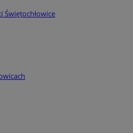
i Świętochłowice
łowicach