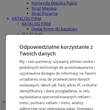
Komenda Miejska Policji
Straż Miejska
Straż Pożarna
KATALOG FIRM
KATALOG FIRM
Dodaj firmę do katalogu
POLECAMY
Skup.io - Skup nieruchomości
Świętochłowice
Odpowiedzialne korzystanie z
Skup - nieruchomosci.org
Twoich danych
OGŁOSZENIA
OGŁOSZENIA
My i nasi partnerzy używamy plików cookie i
Dodaj ogłoszenie
podobnych technologii do przechowywania i
POLECAMY
uzyskiwania dostępu do informacji na Twoim
Protocol IT
urządzeniu oraz do przetwarzania danych
Pracuj.pl - praca w Świętochłowicach
osobowych, takich jak Twój adres IP, unikalne
REKLAMA
WSPÓŁPRACA
identyfikatory i dane przeglądania, w celu
wyświetlania spersonalizowanych reklam i
treści, pomiaru reklam i treści, analizy
odbiorców oraz ulepszania usług.
Dostawcy