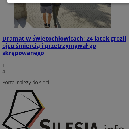
Niezbędne
Wydajność
Targetowanie
Funkcjonalność
Niesklasyfikowane
Dramat w Świętochłowicach: 24-latek groził
ojcu śmiercią i przetrzymywał go
skrępowanego
1
Niezbędne
Wydajność
Targetowanie
4
Funkcjonalność
Niesklasyfikowane
Portal należy do sieci
Niezbędne pliki cookie umożliwiają korzystanie z
podstawowych funkcji strony internetowej, takich jak
logowanie użytkownika i zarządzanie kontem. Bez
niezbędnych plików cookie nie można prawidłowo
korzystać ze strony internetowej.
Provider
/
Okres
Nazwa
Domena
przechowywania
QeSessID
swiony.pl
1 rok