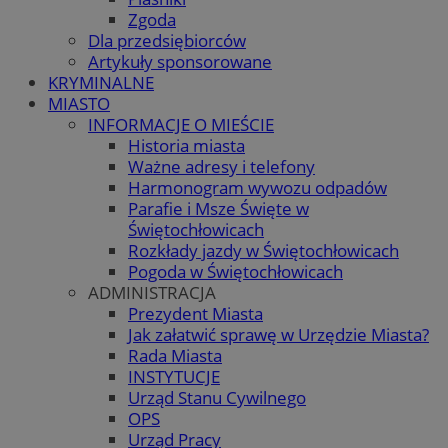
Zgoda
Dla przedsiębiorców
Artykuły sponsorowane
KRYMINALNE
MIASTO
INFORMACJE O MIEŚCIE
Historia miasta
Ważne adresy i telefony
Harmonogram wywozu odpadów
Parafie i Msze Święte w
Świętochłowicach
Rozkłady jazdy w Świętochłowicach
Pogoda w Świętochłowicach
ADMINISTRACJA
Prezydent Miasta
Jak załatwić sprawę w Urzędzie Miasta?
Rada Miasta
INSTYTUCJE
Urząd Stanu Cywilnego
OPS
Urząd Pracy