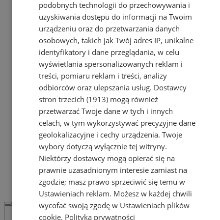
podobnych technologii do przechowywania i
Komenda Miejska Policji
Straż Miejska
uzyskiwania dostępu do informacji na Twoim
Straż Pożarna
urządzeniu oraz do przetwarzania danych
KATALOG FIRM
osobowych, takich jak Twój adres IP, unikalne
KATALOG FIRM
identyfikatory i dane przeglądania, w celu
Dodaj firmę do katalogu
wyświetlania spersonalizowanych reklam i
POLECAMY
treści, pomiaru reklam i treści, analizy
Skup.io - Skup nieruchomości
odbiorców oraz ulepszania usług.
Dostawcy
Świętochłowice
Skup - nieruchomosci.org
stron trzecich (1913)
mogą również
OGŁOSZENIA
przetwarzać Twoje dane w tych i innych
OGŁOSZENIA
celach, w tym wykorzystywać precyzyjne dane
Dodaj ogłoszenie
geolokalizacyjne i cechy urządzenia. Twoje
POLECAMY
wybory dotyczą wyłącznie tej witryny.
Protocol IT
Niektórzy dostawcy mogą opierać się na
Pracuj.pl - praca w Świętochłowicach
prawnie uzasadnionym interesie zamiast na
REKLAMA
WSPÓŁPRACA
zgodzie; masz prawo sprzeciwić się temu w
Ustawieniach reklam
. Możesz w każdej chwili
wycofać swoją zgodę w
Ustawieniach plików
cookie
.
Polityka prywatności