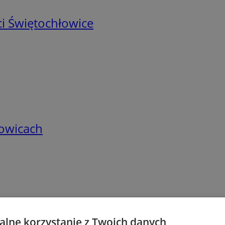
i Świętochłowice
łowicach
lne korzystanie z Twoich danych