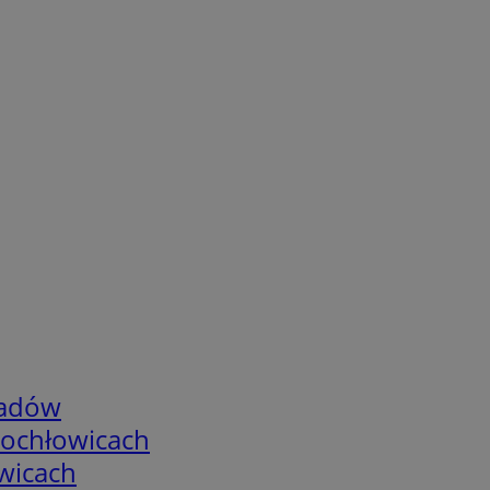
adów
tochłowicach
wicach