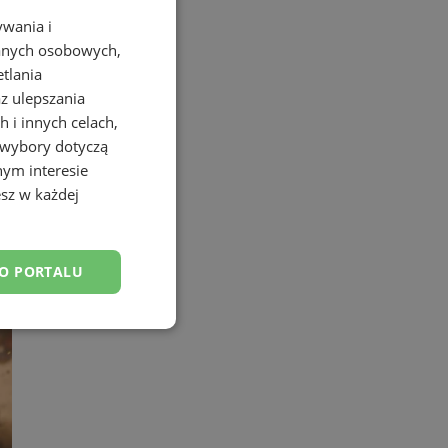
ywania i
danych osobowych,
etlania
az ulepszania
 i innych celach,
 wybory dotyczą
nym interesie
sz w każdej
DO PORTALU
esklasyfikowane