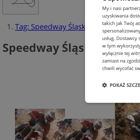
My i nasi partne
uzyskiwania dost
takich jak Twój a
Tag: Speedway Śląsk Świętochłowic
spersonalizowanyc
usług.
Dostawcy s
Speedway Śląsk Świętoch
w tym wykorzysty
wyłącznie tej wi
zamiast na zgodz
chwili wycofać s
POKAŻ SZCZ
Niezbędne