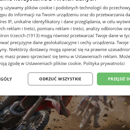
rzy używamy plików cookie i podobnych technologii do przechow
ępu do informacji na Twoim urządzeniu oraz do przetwarzania 
dres IP, unikalne identyfikatory i dane przeglądania, w celu wyświ
e
h reklam i treści, pomiaru reklam i treści, analizy odbiorców or
tron trzecich (1913)
mogą również przetwarzać Twoje dane w tych
łowice (3)
wać precyzyjne dane geolokalizacyjne i cechy urządzenia. Twoje
tryny. Niektórzy dostawcy mogą opierać się na prawnie uzasadnio
ie; masz prawo sprzeciwić się temu w
Ustawieniach reklam
. Może
woją zgodę w
Ustawieniach plików cookie
.
Polityka prywatności
EGÓŁY
ODRZUĆ WSZYSTKIE
PRZEJDŹ 
Wydajność
Targetowanie
Funkcjonalność
Ni