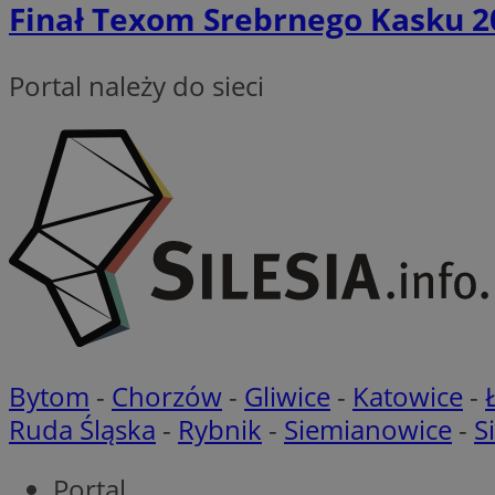
Finał Texom Srebrnego Kasku 2
MUID
FCCDCF
Portal należy do sieci
__eoi
ANONCHK
_clck
ustat_gid
_fbp
MUID
Bytom
-
Chorzów
-
Gliwice
-
Katowice
-
Ruda Śląska
-
Rybnik
-
Siemianowice
-
S
Portal