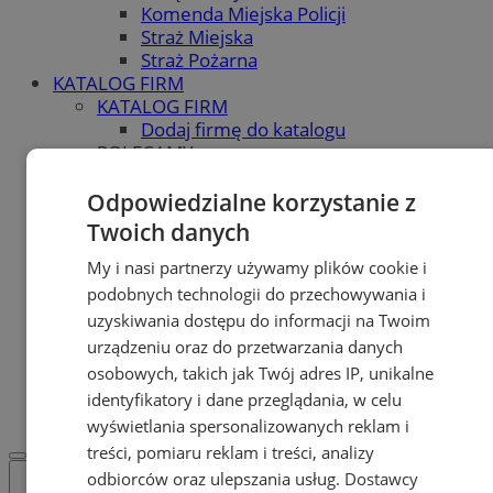
Komenda Miejska Policji
Straż Miejska
Straż Pożarna
KATALOG FIRM
KATALOG FIRM
Dodaj firmę do katalogu
POLECAMY
Skup.io - Skup nieruchomości
Świętochłowice
Odpowiedzialne korzystanie z
Skup - nieruchomosci.org
Twoich danych
OGŁOSZENIA
OGŁOSZENIA
My i nasi partnerzy używamy plików cookie i
Dodaj ogłoszenie
podobnych technologii do przechowywania i
POLECAMY
uzyskiwania dostępu do informacji na Twoim
Protocol IT
urządzeniu oraz do przetwarzania danych
Pracuj.pl - praca w Świętochłowicach
osobowych, takich jak Twój adres IP, unikalne
REKLAMA
identyfikatory i dane przeglądania, w celu
WSPÓŁPRACA
wyświetlania spersonalizowanych reklam i
treści, pomiaru reklam i treści, analizy
odbiorców oraz ulepszania usług.
Dostawcy