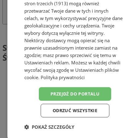
stron trzecich (1913)
mogą również
przetwarzać Twoje dane w tych i innych
celach, w tym wykorzystywać precyzyjne dane
geolokalizacyjne i cechy urządzenia. Twoje
Tag: Stowarzyszenie Otwarte Świętochłowice
wybory dotyczą wyłącznie tej witryny.
Niektórzy dostawcy mogą opierać się na
Stowarzyszenie Otwarte
prawnie uzasadnionym interesie zamiast na
zgodzie; masz prawo sprzeciwić się temu w
Świętochłowice (1)
Ustawieniach reklam
. Możesz w każdej chwili
wycofać swoją zgodę w
Ustawieniach plików
cookie
.
Polityka prywatności
PRZEJDŹ DO PORTALU
ODRZUĆ WSZYSTKIE
POKAŻ SZCZEGÓŁY