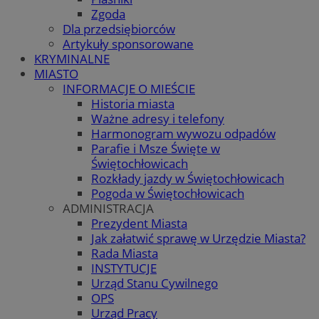
Zgoda
Dla przedsiębiorców
Artykuły sponsorowane
KRYMINALNE
MIASTO
INFORMACJE O MIEŚCIE
Historia miasta
Ważne adresy i telefony
Harmonogram wywozu odpadów
Parafie i Msze Święte w
Świętochłowicach
Rozkłady jazdy w Świętochłowicach
Pogoda w Świętochłowicach
ADMINISTRACJA
Prezydent Miasta
Jak załatwić sprawę w Urzędzie Miasta?
Rada Miasta
INSTYTUCJE
Urząd Stanu Cywilnego
OPS
Urząd Pracy