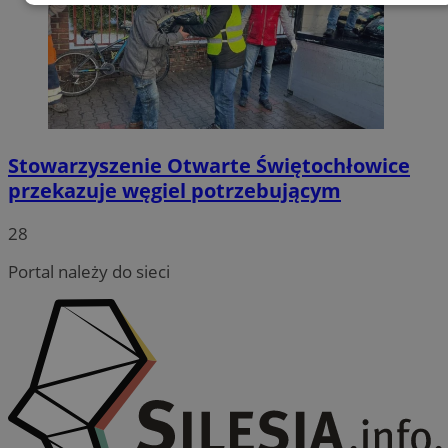
Niezbędne
Wydajność
Targetowanie
Funkcjonalność
Niesklasyfikowane
Stowarzyszenie Otwarte Świętochłowice
przekazuje węgiel potrzebującym
Niezbędne
Wydajność
Targetowanie
28
Funkcjonalność
Niesklasyfikowane
Portal należy do sieci
Niezbędne pliki cookie umożliwiają korzystanie z
podstawowych funkcji strony internetowej, takich jak
logowanie użytkownika i zarządzanie kontem. Bez
niezbędnych plików cookie nie można prawidłowo
korzystać ze strony internetowej.
Provider
/
Okres
Nazwa
Domena
przechowywania
QeSessID
swiony.pl
1 rok