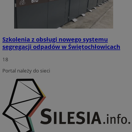
Funkcjonalność
Niesklasyfikowane
Szkolenia z obsługi nowego systemu
segregacji odpadów w Świętochłowicach
18
Niezbędne
Wydajność
Targetowanie
Portal należy do sieci
Funkcjonalność
Niesklasyfikowane
Niezbędne pliki cookie umożliwiają korzystanie z
podstawowych funkcji strony internetowej, takich jak
logowanie użytkownika i zarządzanie kontem. Bez
niezbędnych plików cookie nie można prawidłowo
korzystać ze strony internetowej.
Provider
/
Okres
Nazwa
Domena
przechowywania
QeSessID
swiony.pl
1 rok