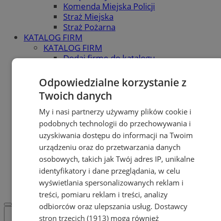
Komenda Miejska Policji
Straż Miejska
Straż Pożarna
KATALOG FIRM
KATALOG FIRM
Dodaj firmę do katalogu
POLECAMY
Skup.io - Skup nieruchomości
Odpowiedzialne korzystanie z
Świętochłowice
Twoich danych
Skup - nieruchomosci.org
OGŁOSZENIA
My i nasi partnerzy używamy plików cookie i
OGŁOSZENIA
podobnych technologii do przechowywania i
Dodaj ogłoszenie
uzyskiwania dostępu do informacji na Twoim
POLECAMY
urządzeniu oraz do przetwarzania danych
Protocol IT
osobowych, takich jak Twój adres IP, unikalne
Pracuj.pl - praca w Świętochłowicach
identyfikatory i dane przeglądania, w celu
REKLAMA
WSPÓŁPRACA
wyświetlania spersonalizowanych reklam i
treści, pomiaru reklam i treści, analizy
odbiorców oraz ulepszania usług.
Dostawcy
stron trzecich (1913)
mogą również