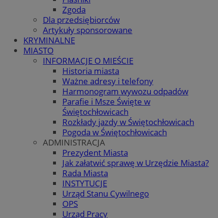
Zgoda
Dla przedsiębiorców
Artykuły sponsorowane
KRYMINALNE
MIASTO
INFORMACJE O MIEŚCIE
Historia miasta
Ważne adresy i telefony
Harmonogram wywozu odpadów
Parafie i Msze Święte w
Świętochłowicach
Rozkłady jazdy w Świętochłowicach
Pogoda w Świętochłowicach
ADMINISTRACJA
Prezydent Miasta
Jak załatwić sprawę w Urzędzie Miasta?
Rada Miasta
INSTYTUCJE
Urząd Stanu Cywilnego
OPS
Urząd Pracy