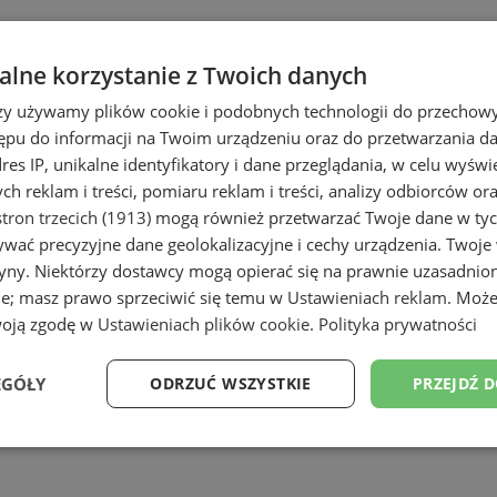
i Świętochłowice
lne korzystanie z Twoich danych
rzy używamy plików cookie i podobnych technologii do przechow
ępu do informacji na Twoim urządzeniu oraz do przetwarzania 
dres IP, unikalne identyfikatory i dane przeglądania, w celu wyświ
h reklam i treści, pomiaru reklam i treści, analizy odbiorców or
tron trzecich (1913)
mogą również przetwarzać Twoje dane w tych
wać precyzyjne dane geolokalizacyjne i cechy urządzenia. Twoje
tryny. Niektórzy dostawcy mogą opierać się na prawnie uzasadnio
łowicach
ie; masz prawo sprzeciwić się temu w
Ustawieniach reklam
. Może
woją zgodę w
Ustawieniach plików cookie
.
Polityka prywatności
EGÓŁY
ODRZUĆ WSZYSTKIE
PRZEJDŹ 
Wydajność
Targetowanie
Funkcjonalność
Ni