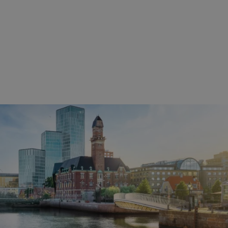
ezbędne
Wydajność
Targetowanie
Funkcjonalność
Niesklasyfikow
ie umożliwiają korzystanie z podstawowych funkcji strony internetowej, takich jak log
Bez niezbędnych plików cookie nie można prawidłowo korzystać ze strony internetowe
Provider
/
Okres
Opis
Domena
przechowywania
swiony.pl
1 rok
Ten plik cookie przechowuje identyfik
swiony.pl
1 rok
Ten plik cookie przechowuje identyfik
swiony.pl
1 rok
Ten plik cookie przechowuje identyfik
nt
4 tygodnie 2 dni
Ten plik cookie jest używany przez 
CookieScript
Script.com do zapamiętywania prefe
swiony.pl
zgody użytkownika na pliki cookie. J
aby baner cookie Cookie-Script.com 
METADATA
5 miesięcy 4
Ten plik cookie przechowuje informa
YouTube
tygodnie
użytkownika oraz jego preferencjac
.youtube.com
prywatności podczas korzystania z wi
wybory dotyczące polityki prywatnoś
zgody, zapewniając ich przestrzegan