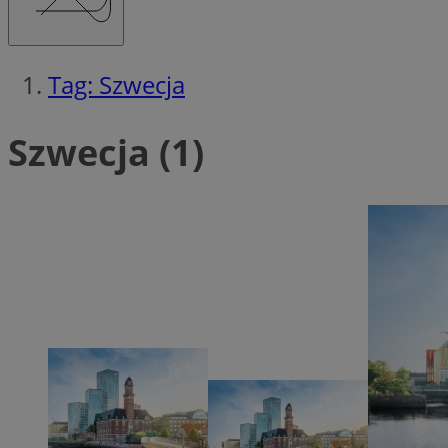
Tag: Szwecja
Ni
Szwecja (1)
Niezbędne pliki cook
zarządzanie kontem. 
Nazwa
QeSessID
MvSessID
SessID
CookieScriptConse
VISITOR_PRIVACY_