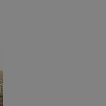
ane
owanie użytkownika i
j.
ator sesji.
ator sesji.
ator sesji.
usługę Cookie-
rencji dotyczących
est to konieczne,
działał poprawnie.
cje o zgodzie
h dotyczących
tryny. Rejestruje
ci i ustawień
ie w kolejnych