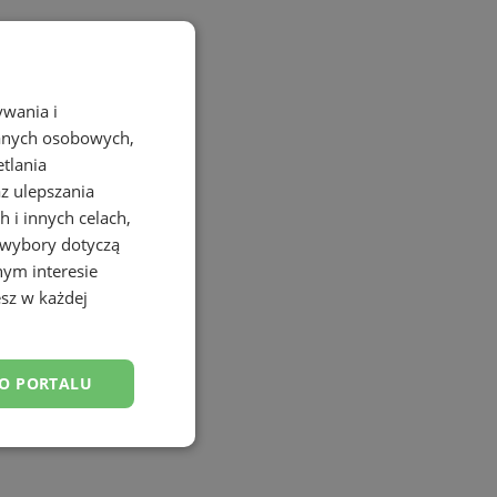
ywania i
danych osobowych,
etlania
az ulepszania
 i innych celach,
 wybory dotyczą
nym interesie
sz w każdej
DO PORTALU
esklasyfikowane