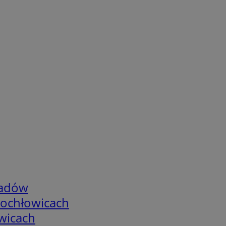
adów
tochłowicach
wicach