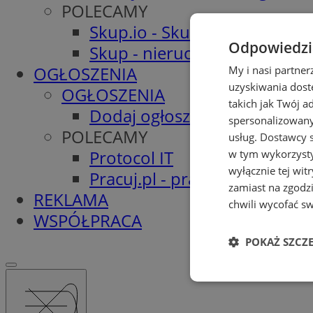
POLECAMY
Skup.io - Skup nieruchomośc
Odpowiedzia
Skup - nieruchomosci.org
OGŁOSZENIA
My i nasi partne
uzyskiwania dost
OGŁOSZENIA
takich jak Twój a
Dodaj ogłoszenie
spersonalizowanyc
POLECAMY
usług.
Dostawcy s
Protocol IT
w tym wykorzysty
wyłącznie tej wi
Pracuj.pl - praca w Świętoch
zamiast na zgodz
REKLAMA
chwili wycofać s
WSPÓŁPRACA
POKAŻ SZCZ
Niezbędne