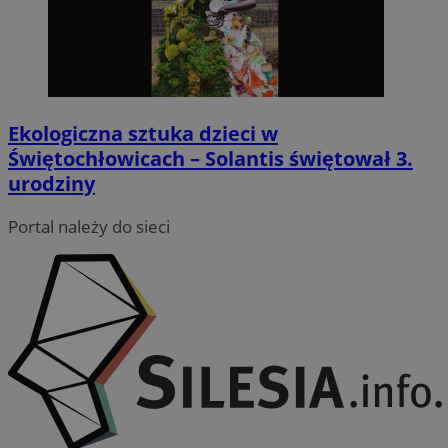
Funkcjonalność
Niesklasyfikowane
Ekologiczna sztuka dzieci w
Świętochłowicach – Solantis świętował 3.
urodziny
Niezbędne
Wydajność
Targetowanie
Portal należy do sieci
Funkcjonalność
Niesklasyfikowane
Niezbędne pliki cookie umożliwiają korzystanie z
podstawowych funkcji strony internetowej, takich jak
logowanie użytkownika i zarządzanie kontem. Bez
niezbędnych plików cookie nie można prawidłowo
korzystać ze strony internetowej.
Provider
/
Okres
Nazwa
Domena
przechowywania
QeSessID
swiony.pl
1 rok