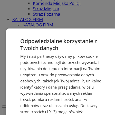
Komenda Miejska Policji
Straż Miejska
Straż Pożarna
KATALOG FIRM
KATALOG FIRM
Dodaj firmę do katalogu
POLECAMY
Odpowiedzialne korzystanie z
Skup.io - Skup nieruchomości
Świętochłowice
Twoich danych
Skup - nieruchomosci.org
My i nasi partnerzy używamy plików cookie i
OGŁOSZENIA
OGŁOSZENIA
podobnych technologii do przechowywania i
Dodaj ogłoszenie
uzyskiwania dostępu do informacji na Twoim
POLECAMY
urządzeniu oraz do przetwarzania danych
Protocol IT
osobowych, takich jak Twój adres IP, unikalne
Pracuj.pl - praca w Świętochłowicach
identyfikatory i dane przeglądania, w celu
REKLAMA
wyświetlania spersonalizowanych reklam i
WSPÓŁPRACA
treści, pomiaru reklam i treści, analizy
odbiorców oraz ulepszania usług.
Dostawcy
stron trzecich (1913)
mogą również