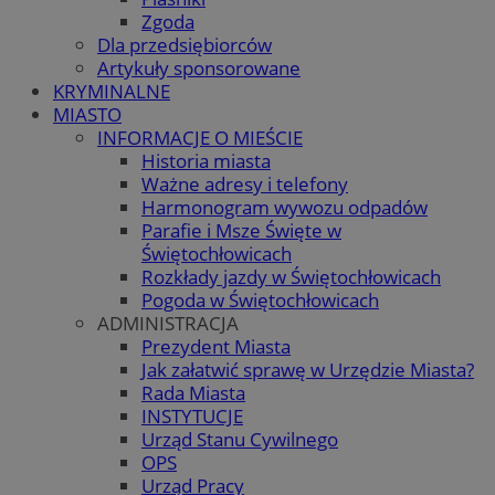
Zgoda
Dla przedsiębiorców
Artykuły sponsorowane
KRYMINALNE
MIASTO
INFORMACJE O MIEŚCIE
Historia miasta
Ważne adresy i telefony
Harmonogram wywozu odpadów
Parafie i Msze Święte w
Świętochłowicach
Rozkłady jazdy w Świętochłowicach
Pogoda w Świętochłowicach
ADMINISTRACJA
Prezydent Miasta
Jak załatwić sprawę w Urzędzie Miasta?
Rada Miasta
INSTYTUCJE
Urząd Stanu Cywilnego
OPS
Urząd Pracy