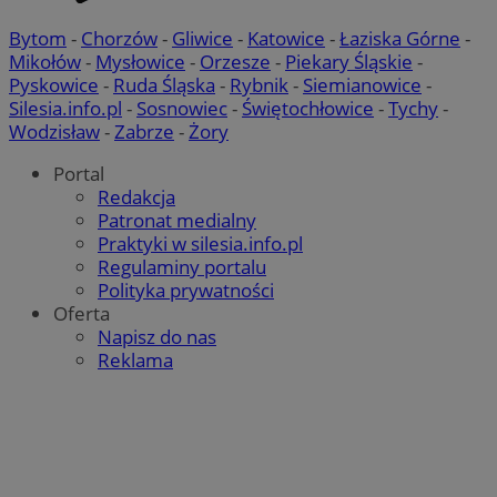
MvSessID
swiony.pl
1 rok
Bytom
-
Chorzów
-
Gliwice
-
Katowice
-
Łaziska Górne
-
Mikołów
-
Mysłowice
-
Orzesze
-
Piekary Śląskie
-
Pyskowice
-
Ruda Śląska
-
Rybnik
-
Siemianowice
-
Silesia.info.pl
-
Sosnowiec
-
Świętochłowice
-
Tychy
-
SessID
swiony.pl
1 rok
Wodzisław
-
Zabrze
-
Żory
Portal
CookieScriptConsent
4 tygodnie 2 dni
CookieScript
Redakcja
swiony.pl
Patronat medialny
Praktyki w silesia.info.pl
Regulaminy portalu
Polityka prywatności
Oferta
Napisz do nas
Reklama
Polityce
VISITOR_PRIVACY_METADATA
5 miesięcy 4
YouTube
prywatności Google
tygodnie
.youtube.com