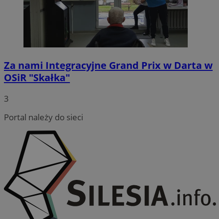
Funkcjonalność
Niesklasyfikowane
Za nami Integracyjne Grand Prix w Darta w
OSiR "Skałka"
3
Niezbędne
Wydajność
Targetowanie
Portal należy do sieci
Funkcjonalność
Niesklasyfikowane
Niezbędne pliki cookie umożliwiają korzystanie z
podstawowych funkcji strony internetowej, takich jak
logowanie użytkownika i zarządzanie kontem. Bez
niezbędnych plików cookie nie można prawidłowo
korzystać ze strony internetowej.
Provider
/
Okres
Nazwa
Domena
przechowywania
QeSessID
swiony.pl
1 rok