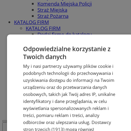
Komenda Miejska Policji
Straż Miejska
Straż Pożarna
KATALOG FIRM
KATALOG FIRM
Dodaj firmę do katalogu
POLECAMY
Skup.io - Skup nieruchomości
Odpowiedzialne korzystanie z
Świętochłowice
Twoich danych
Skup - nieruchomosci.org
OGŁOSZENIA
My i nasi partnerzy używamy plików cookie i
OGŁOSZENIA
podobnych technologii do przechowywania i
Dodaj ogłoszenie
uzyskiwania dostępu do informacji na Twoim
POLECAMY
urządzeniu oraz do przetwarzania danych
Protocol IT
osobowych, takich jak Twój adres IP, unikalne
Pracuj.pl - praca w Świętochłowicach
identyfikatory i dane przeglądania, w celu
REKLAMA
WSPÓŁPRACA
wyświetlania spersonalizowanych reklam i
treści, pomiaru reklam i treści, analizy
odbiorców oraz ulepszania usług.
Dostawcy
stron trzecich (1913)
mogą również