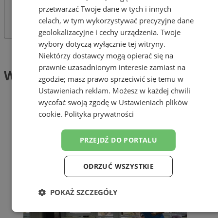
przetwarzać Twoje dane w tych i innych
celach, w tym wykorzystywać precyzyjne dane
geolokalizacyjne i cechy urządzenia. Twoje
wybory dotyczą wyłącznie tej witryny.
Tag: Warsztaty Terapii Zajęciowej
Niektórzy dostawcy mogą opierać się na
prawnie uzasadnionym interesie zamiast na
Warsztaty Terapii Zajęciowej (1)
zgodzie; masz prawo sprzeciwić się temu w
Ustawieniach reklam
. Możesz w każdej chwili
wycofać swoją zgodę w
Ustawieniach plików
cookie
.
Polityka prywatności
PRZEJDŹ DO PORTALU
ODRZUĆ WSZYSTKIE
POKAŻ SZCZEGÓŁY
Niezbędne
Wydajność
Targetowanie