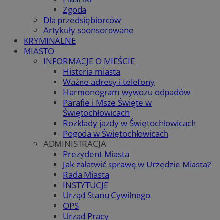
Zgoda
Dla przedsiębiorców
Artykuły sponsorowane
KRYMINALNE
MIASTO
INFORMACJE O MIEŚCIE
Historia miasta
Ważne adresy i telefony
Harmonogram wywozu odpadów
Parafie i Msze Święte w
Świętochłowicach
Rozkłady jazdy w Świętochłowicach
Pogoda w Świętochłowicach
ADMINISTRACJA
Prezydent Miasta
Jak załatwić sprawę w Urzędzie Miasta?
Rada Miasta
INSTYTUCJE
Urząd Stanu Cywilnego
OPS
Urząd Pracy